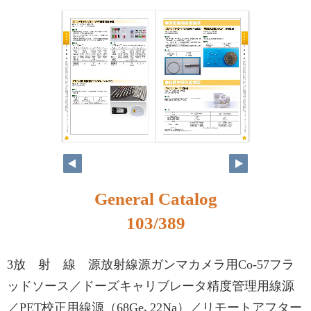
86
87
General Catalog
103/389
3放 射 線 源放射線源ガンマカメラ用Co-57フラ
ッドソース／ドーズキャリブレータ精度管理用線源
／PET校正用線源（68Ge､22Na）／リモートアフター