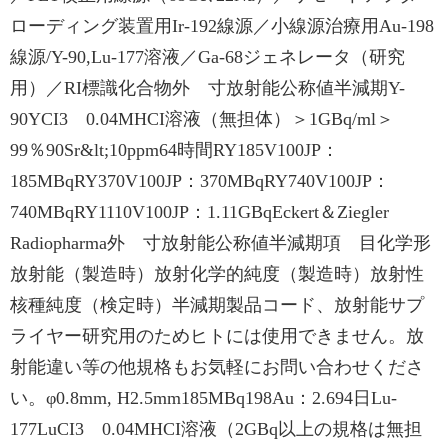
ローディング装置用Ir-192線源／小線源治療用Au-198
線源/Y-90,Lu-177溶液／Ga-68ジェネレータ（研究
用）／RI標識化合物外 寸放射能公称値半減期Y-
90YCI3 0.04MHCI溶液（無担体）＞1GBq/ml＞
99％90Sr&lt;10ppm64時間RY185V100JP：
185MBqRY370V100JP：370MBqRY740V100JP：
740MBqRY1110V100JP：1.11GBqEckert＆Ziegler
Radiopharma外 寸放射能公称値半減期項 目化学形
放射能（製造時）放射化学的純度（製造時）放射性
核種純度（検定時）半減期製品コード、放射能サプ
ライヤー研究用のためヒトには使用できません。放
射能違い等の他規格もお気軽にお問い合わせくださ
い。φ0.8mm, H2.5mm185MBq198Au：2.694日Lu-
177LuCI3 0.04MHCI溶液（2GBq以上の規格は無担