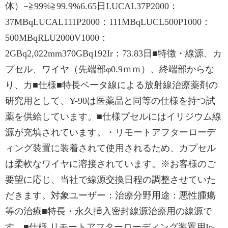
体）−≧99%≧99.9%6.65日LUCAL37P2000：
37MBqLUCAL111P2000：111MBqLUCL500P1000：
500MBqRLU2000V1000：
2GBq2,022mm370GBq192Ir：73.83日■特徴・線源、カ
プセル、ワイヤ（先端部φ0.9ｍｍ）、終端部からな
り、カ■仕様■特長ベータ線による放射線治療薬剤の
研究用として、Y-90は医薬品と同等の仕様を持つ試
薬を供給しています。■仕様プセルにはイリジウム線
源が充填されています。・リモートアフターローデ
ィング装置に装着されて使用されるため、カプセル
は柔軟なワイヤに溶接されています。※お客様のご
要望に応じ、当社で線源交換日程の調整させていた
だきます。対象ユーザー：治療分野用途：悪性腫瘍
等の治療■特長・永久挿入密封線源治療用の線源で
す。■仕様 リモートアフターローディング装置用Ir-