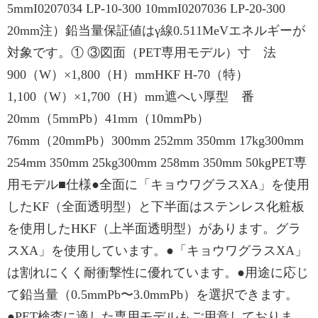
5mmI0207034 LP-10-300 10mmI0207036 LP-20-300
20mm注）鉛当量保証値はγ線0.511MeVエネルギーが
対象です。① ③図面（PET専用モデル）寸 法
900（W）×1,800（H）mmHKF H-70（特）
1,100（W）×1,700（H）mm遮へい厚型 番
20mm（5mmPb）41mm（10mmPb）
76mm（20mmPb）300mm 252mm 350mm 17kg300mm
254mm 350mm 25kg300mm 258mm 350mm 50kgPET専
用モデル■仕様●全面に「キョウワグラスXA」を使用
したKF（全面透明型）と下半面はステンレス化粧板
を使用したHKF（上半面透明型）があります。グラ
スXA」を使用しています。●「キョウワグラスXA」
は割れにくく耐衝撃性に優れています。●用途に応じ
て鉛当量（0.5mmPb〜3.0mmPb）を選択できます。
●PET検査に適した専用モデルもご用意しておりま