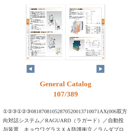
90
91
General Catalog
107/389
①②③①②③08187081052870520013710071AX(006双方
向対話システム／RAGUARD（ラガード）／自動投
与装置 キョウワグラスＸＡ防護衝立／ラムダプロ