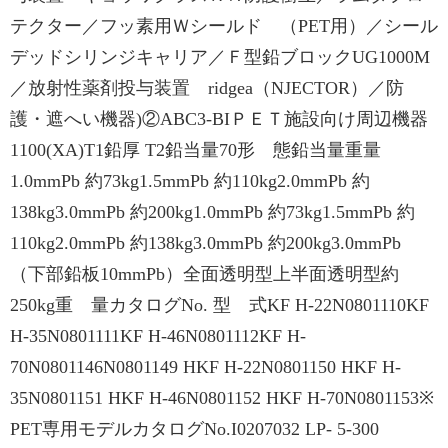
テクター／フッ素用Ｗシールド （PET用）／シール
デッドシリンジキャリア／Ｆ型鉛ブロックUG1000M
／放射性薬剤投与装置 ridgea（NJECTOR）／防
護・遮へい機器)②ABC3-BIＰＥＴ施設向け周辺機器
1100(XA)T1鉛厚 T2鉛当量70形 態鉛当量重量
1.0mmPb 約73kg1.5mmPb 約110kg2.0mmPb 約
138kg3.0mmPb 約200kg1.0mmPb 約73kg1.5mmPb 約
110kg2.0mmPb 約138kg3.0mmPb 約200kg3.0mmPb
（下部鉛板10mmPb）全面透明型上半面透明型約
250kg重 量カタログNo. 型 式KF H-22N0801110KF
H-35N0801111KF H-46N0801112KF H-
70N0801146N0801149 HKF H-22N0801150 HKF H-
35N0801151 HKF H-46N0801152 HKF H-70N0801153※
PET専用モデルカタログNo.I0207032 LP- 5-300