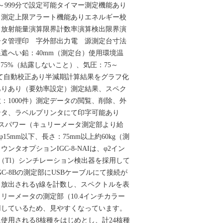
～999分で設定可能タイマー測定機能あり
り測定上限アラート機能ありエネルギー校
フ放射能量演算限界計数率演算検出限界演
ータ管理印 字外部出力電 源測定台寸法
遮へい鉛：40mm（測定台）使用環境温
～75%（結露しないこと）、気圧：75～
Cs線源にて自動校正あり半減期計算結果をグラフ化
ありあり（要効率設定）測定結果、スペク
：1000件）測定データの閲覧、削除、外
ンタ、ラベルプリンタにて印字可能あり
SBバスパワー（キュリーメータ測定部より給
：φ15mm以下、長さ：75mm以上約60kg（測
ウンタオプションIGC-8-NAIは、φ2イン
I（Tl）シンチレーション検出器を採用して
C-8Bの測定部にUSBケーブルにて接続が
放出されるγ線を計数し、スペクトルを表
リーメータの測定部（10.4インチカラー
用しているため、見やすくなっています。
使用される8核種をはじめとし、計24核種