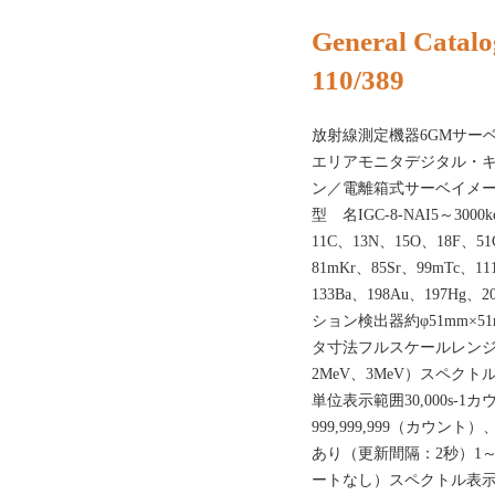
General Catalo
110/389
放射線測定機器6GMサー
エリアモニタデジタル・
ン／電離箱式サーベイメ
型 名IGC-8-NAI5～3
11C、13N、15O、18F、51
81mKr、85Sr、99mTc、111
133Ba、198Au、197Hg
ション検出器約φ51mm×5
タ寸法フルスケールレンジ5レ
2MeV、3MeV）スペクト
単位表示範囲30,000s-1カウ
999,999,999（カウント）、0
あり（更新間隔：2秒）1～99
ートなし）スペクトル表