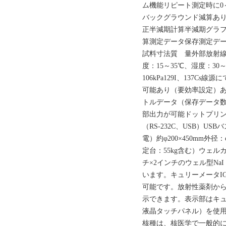
ム機能リピート測定時に0
バックグラウンド減算あ
正半減期計算半減期グラ
算測定データ保存測定デ
試料寸法質 量外部放射線
度：15～35℃、湿度：30
106kPa129I、137
可能あり（要効率設定）
トルデータ（保存データ数
部出力が可能ドットプリ
（RS-232C、USB）U
電）約φ200×450mm外径
定台：55kg含む）ウェルカ
チ×2インチのウェル型Na
います。キュリーメータIG
可能です。放射性薬剤から
示できます。表示部はキュ
液晶タッチパネル）を使
核種は、核医学で一般的に