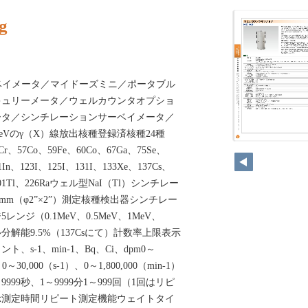
g
ベイメータ／マイドーズミニ／ポータブル
キュリーメータ／ウェルカウンタオプショ
ータ／シンチレーションサーベイメータ／
000keVのγ（X）線放出核種登録済核種24種
94
Cr、57Co、59Fe、60Co、67Ga、75Se、
In、123I、125I、131I、133Xe、137Cs、
、201Tl、226Raウェル型NaI（Tl）シンチレー
1mm（φ2”×2”）測定核種検出器シンチレー
ンジ（0.1MeV、0.5MeV、1MeV、
ル分解能9.5%（137Csにて）計数率上限表示
ント、s-1、min-1、Bq、Ci、dpm0～
～30,000（s-1）、0～1,800,000（min-1）
99秒、1～9999分1～999回（1回はリピ
示測定時間リピート測定機能ウェイトタイ