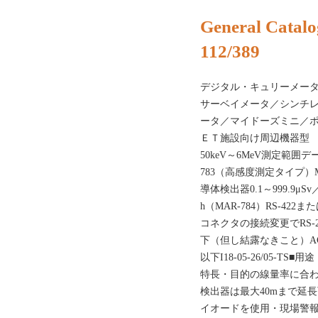
General Catalo
112/389
デジタル・キュリーメー
サーベイメータ／シンチレ
ータ／マイドーズミニ／ポ
ＥＴ施設向け周辺機器型
50keV～6MeV測定範囲
783（高感度測定タイプ）
導体検出器0.1～999.9μSv／
h（MAR-784）RS-422
コネクタの接続変更でRS-2
下（但し結露なきこと）AC100
以下I18-05-26/05-
特長・目的の線量率に合わ
検出器は最大40mまで延
イオードを使用・現場警