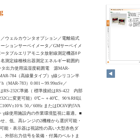
g
タ／ウェルカウンタオプション／電離箱式
ーションサーベイメータ／GMサーベイメ
ータブルエリアモニタ放射線測定機器8Ｐ
 名測定線種検出器測定エネルギー範囲約
96
データ出力使用温湿度範囲電 源MAR-
MAR-784（高線量タイプ）γ線シリコン半
h（MAR-783）0.001～99.99mSv／
またはRS-232C準拠（ 標準接続はRS-422 内部
32Cに変更可能）0℃～＋40℃、90％RH以
V±10％ 50／60Hz またはDC6V約5VA
TS■用途・γ線使用施設内の作業環境監視に最適。■
せ、低、高レンジの2機種から選択可能・
長可能・表示器は視認性の高い大型赤色ダ
報、外部出力信号を装備・付属のベルトま