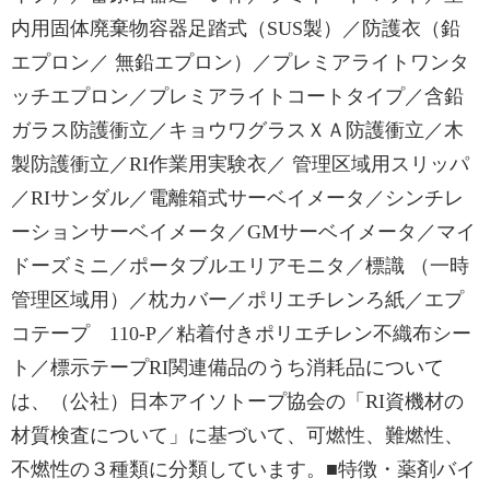
内用固体廃棄物容器足踏式（SUS製）／防護衣（鉛
エプロン／ 無鉛エプロン）／プレミアライトワンタ
ッチエプロン／プレミアライトコートタイプ／含鉛
ガラス防護衝立／キョウワグラスＸＡ防護衝立／木
製防護衝立／RI作業用実験衣／ 管理区域用スリッパ
／RIサンダル／電離箱式サーベイメータ／シンチレ
ーションサーベイメータ／GMサーベイメータ／マイ
ドーズミニ／ポータブルエリアモニタ／標識 （一時
管理区域用）／枕カバー／ポリエチレンろ紙／エプ
コテープ 110-P／粘着付きポリエチレン不織布シー
ト／標示テープRI関連備品のうち消耗品について
は、（公社）日本アイソトープ協会の「RI資機材の
材質検査について」に基づいて、可燃性、難燃性、
不燃性の３種類に分類しています。■特徴・薬剤バイ