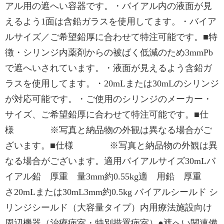
アル用の遮へい容器です。・バイアル内の液面が見
えるよう1面は含鉛ガラスを使用してます。・バイア
ルサイズ／ご希望鉛厚に合わせて特注可能です。■特
徴・シリンジ内薬剤からの被ばく低減のため3mmPb
で遮へいされています。・液面が見えるよう含鉛ガ
ラスを使用してます。・20mLまたは30mLのシリンジ
が対応可能です。・ご使用のシリンジのメーカー・
サイズ、ご希望鉛厚に合わせて特注可能です。■仕
様 ※写真と納品物の外観は異なる場合がご
ざいます。■仕様 ※写真と納品物の外観は異
なる場合がございます。適用バイアルサイズ30mLバ
イアル鉛 厚重 量3mm約0.55kg適 用鉛 厚重
さ20mLまたは30mL3mm約0.5kg バイアルシールド シ
リンジシールド（大容量タイプ）内用療法施設向け
周辺機器（治療病室・特別措置病室）●遮へい関連備