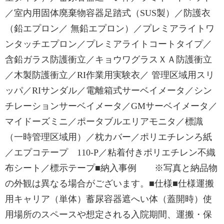
／室内用固体廃棄物容器足踏式（SUS製）／防護衣
（鉛エプロン／ 無鉛エプロン）／プレミアライトワ
ンタッチエプロン／プレミアライトコートタイプ／
含鉛ガラス防護衝立／キョウワグラスＸＡ防護衝立
／木製防護衝立／RI作業用実験衣／ 管理区域用スリ
ッパ／RIサンダル／電離箱式サーベイメータ／シン
チレーションサーベイメータ／GMサーベイメータ／
マイドーズミニ／ポータブルエリアモニタ／標識
（一時管理区域用）／枕カバー／ポリエチレンろ紙
／エプコテープ 110-P／粘着付きポリエチレン不織
布シート／標示テープ■納入事例 ※写真と納品物
の外観は異なる場合がございます。■仕様■仕様運搬
用キャリア（単体）蓄尿容器遮へい体（蓋開時）使
用場所のスペースや想定される入院期間、運搬・保