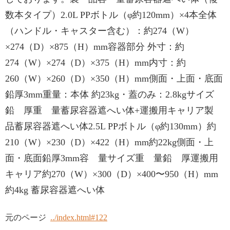
数本タイプ）2.0L PPボトル（φ約120mm）×4本全体
（ハンドル・キャスター含む）：約274（W）
×274（D）×875（H）mm容器部分 外寸：約
274（W）×274（D）×375（H）mm内寸：約
260（W）×260（D）×350（H）mm側面・上面・底面
鉛厚3mm重量：本体 約23kg・蓋のみ：2.8kgサイズ
鉛 厚重 量蓄尿容器遮へい体+運搬用キャリア製
品蓄尿容器遮へい体2.5L PPボトル（φ約130mm）約
210（W）×230（D）×422（H）mm約22kg側面・上
面・底面鉛厚3mm容 量サイズ重 量鉛 厚運搬用
キャリア約270（W）×300（D）×400〜950（H）mm
約4kg 蓄尿容器遮へい体
元のページ
../index.html#122