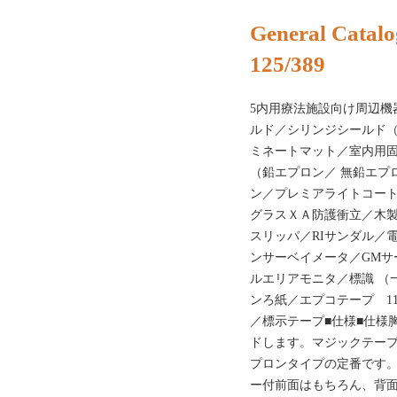
General Catalo
125/389
5内用療法施設向け周辺機
ルド／シリンジシールド
ミネートマット／室内用固
（鉛エプロン／ 無鉛エプ
ン／プレミアライトコー
グラスＸＡ防護衝立／木製
スリッパ／RIサンダル／
ンサーベイメータ／GMサ
ルエリアモニタ／標識 （
ンろ紙／エプコテープ 1
／標示テープ■仕様■仕様
ドします。マジックテー
プロンタイプの定番です。
ー付前面はもちろん、背