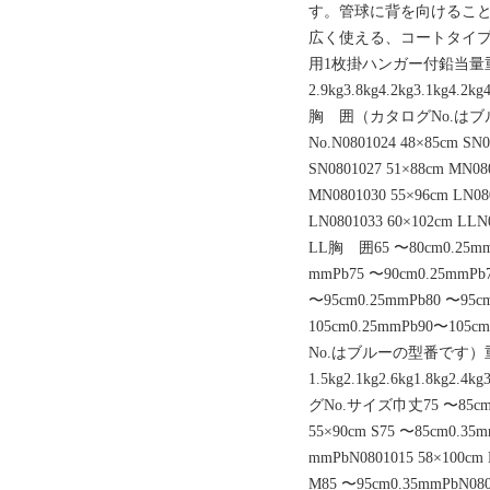
す。管球に背を向けるこ
広く使える、コートタイ
用1枚掛ハンガー付鉛当量
2.9kg3.8kg4.2kg3.1kg4.2k
胸 囲（カタログNo.は
No.N0801024 48×85cm SN0
SN0801027 51×88cm MN08
MN0801030 55×96cm LN08
LN0801033 60×102cm LLN
LL胸 囲65 〜80cm0.25mmP
mmPb75 〜90cm0.25mmPb7
〜95cm0.25mmPb80 〜95c
105cm0.25mmPb90〜105
No.はブルーの型番です）
1.5kg2.1kg2.6kg1.8kg2.4k
グNo.サイズ巾丈75 〜85cm0.2
55×90cm S75 〜85cm0.35m
mmPbN0801015 58×100cm
M85 〜95cm0.35mmPbN080