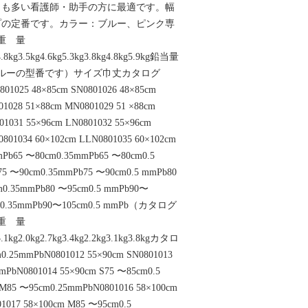
とも多い看護師・助手の方に最適です。幅
プの定番です。カラー：ブルー、ピンク専
重 量
g4.8kg3.5kg4.6kg5.3kg3.8kg4.8kg5.9kg鉛当量
ブルーの型番です）サイズ巾丈カタログ
801025 48×85cm SN0801026 48×85cm
01028 51×88cm MN0801029 51 ×88cm
01031 55×96cm LN0801032 55×96cm
0801034 60×102cm LLN0801035 60×102cm
b65 〜80cm0.35mmPb65 〜80cm0.5
5 〜90cm0.35mmPb75 〜90cm0.5 mmPb80
m0.35mmPb80 〜95cm0.5 mmPb90〜
cm0.35mmPb90〜105cm0.5 mmPb（カタログ
重 量
g3.1kg2.0kg2.7kg3.4kg2.2kg3.1kg3.8kgカタロ
5mmPbN0801012 55×90cm SN0801013
mPbN0801014 55×90cm S75 〜85cm0.5
 M85 〜95cm0.25mmPbN0801016 58×100cm
1017 58×100cm M85 〜95cm0.5