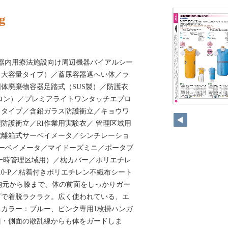
g
器内用療法施設向け周辺機器バイアルシー
（大容量タイプ）／蓄尿容器遮へい体／ラ
体廃棄物容器足踏式（SUS製）／防護衣
ロン）／プレミアライトワンタッチエプロ
108
トタイプ／含鉛ガラス防護衝立／キョウワ
防護衝立／RI作業用実験衣／ 管理区域用
電離箱式サーベイメータ／シンチレーショ
ーベイメータ／マイドーズミニ／ポータブ
一時管理区域用）／枕カバー／ポリエチレ
10-P／粘着付きポリエチレン不織布シート
胸元から膝まで、体の前面をしっかりガー
プで着脱ラクラク。広く使われている、エ
カラー：ブルー、ピンク専用1枚掛ハンガ
面・側面の散乱線からも体をガードしま