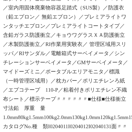
／室内用固体廃棄物容器足踏式（SUS製）／防護衣
（鉛エプロン／ 無鉛エプロン）／プレミアライトワ
ンタッチエプロン／プレミアライトコートタイプ／
含鉛ガラス防護衝立／キョウワグラスＸＡ防護衝立
／木製防護衝立／RI作業用実験衣／ 管理区域用スリ
ッパ／RIサンダル／電離箱式サーベイメータ／シン
チレーションサーベイメータ／GMサーベイメータ／
マイドーズミニ／ポータブルエリアモニタ／標識
（一時管理区域用）／枕カバー／ポリエチレンろ紙
／エプコテープ 110-P／粘着付きポリエチレン不織
布シート／標示テープ〃〃〃〃〃〃■仕様■仕様衝立
寸法鉛 厚重 量
1.0mm80kg1.5mm100kg2.0mm130kg1.0mm120kg1.5mm1
カタログNo.種 類I0204011I0204012I02040131面〃〃