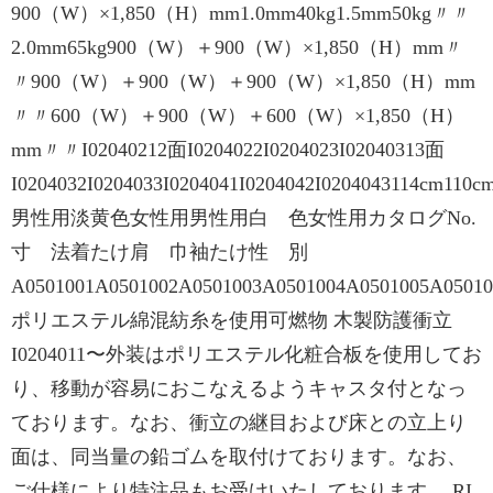
900（W）×1,850（H）mm1.0mm40kg1.5mm50kg〃〃
2.0mm65kg900（W）＋900（W）×1,850（H）mm〃
〃900（W）＋900（W）＋900（W）×1,850（H）mm
〃〃600（W）＋900（W）＋600（W）×1,850（H）
mm〃〃I02040212面I0204022I0204023I02040313面
I0204032I0204033I0204041I0204042I0204043114c
男性用淡黄色女性用男性用白 色女性用カタログNo.
寸 法着たけ肩 巾袖たけ性 別
A0501001A0501002A0501003A0501004A0501005A05010
ポリエステル綿混紡糸を使用可燃物 木製防護衝立
I0204011〜外装はポリエステル化粧合板を使用してお
り、移動が容易におこなえるようキャスタ付となっ
ております。なお、衝立の継目および床との立上り
面は、同当量の鉛ゴムを取付けております。なお、
ご仕様により特注品もお受けいたしております。 RI