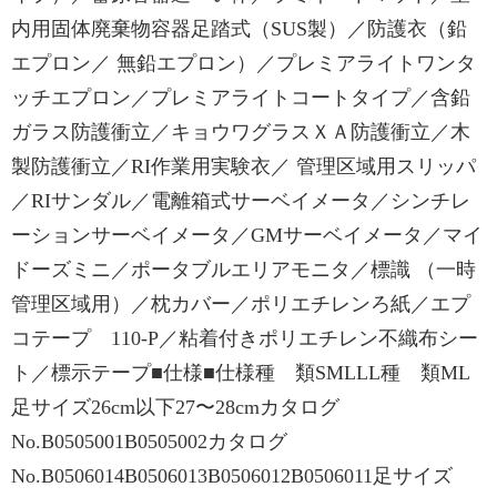
内用固体廃棄物容器足踏式（SUS製）／防護衣（鉛
エプロン／ 無鉛エプロン）／プレミアライトワンタ
ッチエプロン／プレミアライトコートタイプ／含鉛
ガラス防護衝立／キョウワグラスＸＡ防護衝立／木
製防護衝立／RI作業用実験衣／ 管理区域用スリッパ
／RIサンダル／電離箱式サーベイメータ／シンチレ
ーションサーベイメータ／GMサーベイメータ／マイ
ドーズミニ／ポータブルエリアモニタ／標識 （一時
管理区域用）／枕カバー／ポリエチレンろ紙／エプ
コテープ 110-P／粘着付きポリエチレン不織布シー
ト／標示テープ■仕様■仕様種 類SMLLL種 類ML
足サイズ26cm以下27〜28cmカタログ
No.B0505001B0505002カタログ
No.B0506014B0506013B0506012B0506011足サイズ