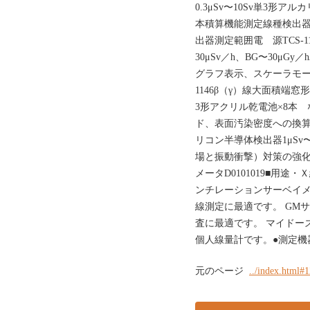
0.3μSv〜10Sv単3形
本積算機能測定線種検出
出器測定範囲電 源TCS-1
30μSv／h、BG〜30μ
グラフ表示、スケーラモー
1146β（γ）線大面積端窓形有機
3形アクリル乾電池×8本
ド、表面汚染密度への換算 な
リコン半導体検出器1μSv
場と振動衝撃）対策の強化
メータD0101019■用途
ンチレーションサーベイメー
線測定に最適です。 GMサ
査に最適です。 マイドーズミ
個人線量計です。●測定機
元のページ
../index.html#