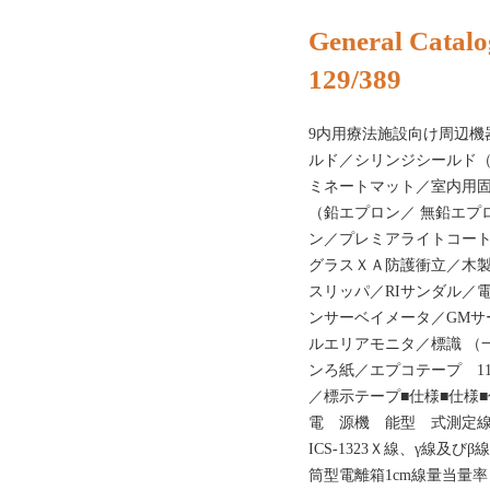
General Catalo
129/389
9内用療法施設向け周辺機
ルド／シリンジシールド
ミネートマット／室内用固
（鉛エプロン／ 無鉛エプ
ン／プレミアライトコー
グラスＸＡ防護衝立／木製
スリッパ／RIサンダル／
ンサーベイメータ／GMサ
ルエリアモニタ／標識 （
ンろ紙／エプコテープ 1
／標示テープ■仕様■仕様
電 源機 能型 式測定
ICS-1323Ｘ線、γ線及
筒型電離箱1cm線量当量率 1.0