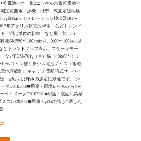
アルカリ乾電池×4本、単3ニッケル水素乾電池×4
器測定範囲電 源機 能型 式測定線種検
172γ線NaIシンチレーション検出器BG〜
Gy／h単3形アクリル乾電池×8本 などトレンド
ド、測定単位の切替 など機 能TGS-
GM管0〜100kmin-1、0.00〜100ks-1単
 などトレンドグラフ表示、スケーラモー
どPDM-701γ（Ｘ）線（40keV〜）シ
〜10Svコイン型リチウム電池ノイズ（電磁
電池誤飲防止キャップ 電離箱式サーベイ
・Ｘ線、γ線およびβ線の測定に最適です。 シ
タD0103039■用途・環境レベルからのγ
ーベイメータD0102031■用途・表面汚染検
ニC0201063■用途・γ線の測定に適した
器
129