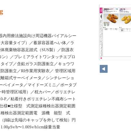
g
器内用療法施設向け周辺機器バイアルシー
（大容量タイプ）／蓄尿容器遮へい体／ラ
体廃棄物容器足踏式（SUS製）／防護衣
ロン）／プレミアライトワンタッチエプロ
112
トタイプ／含鉛ガラス防護衝立／キョウワ
防護衝立／RI作業用実験衣／ 管理区域用
電離箱式サーベイメータ／シンチレーショ
ーベイメータ／マイドーズミニ／ポータブ
一時管理区域用）／枕カバー／ポリエチレ
10-P／粘着付きポリエチレン不織布シート
■仕様■仕様型 式測定線種検出器測定範囲
線種検出器測定範囲電 源機 能型 式
びβ線（β線は先端のキャップを外して検知）円
0μSv/h〜1.00Sv/h1cm線量当量