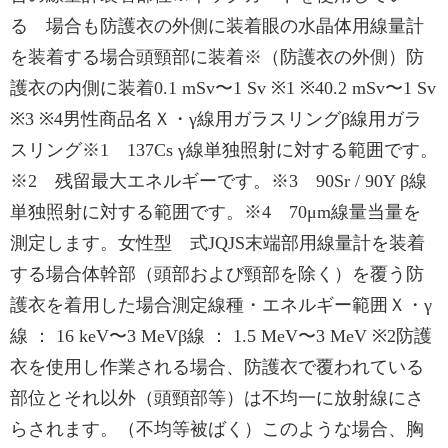
る 場合も防護衣の外側に装着眼の水晶体用線量計
を装着する場合頭頸部に装着※（防護衣の外側）防
護衣の内側に装着0.1 mSv〜1 Sv ※1 ※40.2 mSv〜1 Sv
※3 ※4男性商品名Ｘ・γ線用ガラスリングβ線用ガラ
スリング※1 137Cs γ線単独照射に対する範囲です。
※2 残留最大エネルギーです。※3 90Sr / 90Y β線
単独照射に対する範囲です。※4 70μm線量当量を
測定します。女性型 式JQJS末端部用線量計を装着
する場合体幹部（頭部および頸部を除く）を覆う防
護衣を着用した場合測定線種・エネルギー範囲Ｘ・γ
線 ： 16 keV〜3 MeVβ線 ： 1.5 MeV〜3 MeV ※2防護
衣を使用し作業される場合、防護衣で覆われている
部位とそれ以外（頭頸部等）は不均一に放射線にさ
らされます。（不均等被ばく）このような場合、胸