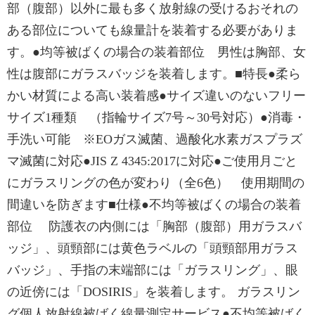
部（腹部）以外に最も多く放射線の受けるおそれの
ある部位についても線量計を装着する必要がありま
す。●均等被ばくの場合の装着部位 男性は胸部、女
性は腹部にガラスバッジを装着します。■特長●柔ら
かい材質による高い装着感●サイズ違いのないフリー
サイズ1種類 （指輪サイズ7号～30号対応）●消毒・
手洗い可能 ※EOガス滅菌、過酸化水素ガスプラズ
マ滅菌に対応●JIS Z 4345:2017に対応●ご使用月ごと
にガラスリングの色が変わり（全6色） 使用期間の
間違いを防ぎます■仕様●不均等被ばくの場合の装着
部位 防護衣の内側には「胸部（腹部）用ガラスバ
ッジ」、頭頸部には黄色ラベルの「頭頸部用ガラス
バッジ」、手指の末端部には「ガラスリング」、眼
の近傍には「DOSIRIS」を装着します。 ガラスリン
グ個人放射線被ばく線量測定サービス●不均等被ばく