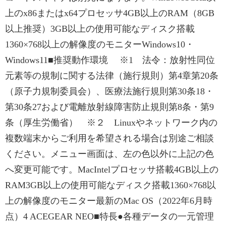
上のx86またはx64プロセッサ4GB以上のRAM（8GB
以上推奨）3GB以上の使用可能なディスク搭載
1360×768以上の解像度のモニターWindows10・
Windows11■推奨動作環境 ※1 法令：放射性同位
元素等の規制に関する法律（施行規則）第4章第20条
（原子力規制委員会）、医療法施行規則第30条18・
第30条27および電離放射線障害防止規則第8条・第9
条（厚生労働省） ※２ Linuxやネットワーク内の
複数端末からご利用を希望される場合は別途ご相談
ください。メニュー画面は、左の色以外に上記の色
へ変更可能です。MacIntelプロセッサ搭載4GB以上の
RAM3GB以上の使用可能なディスク搭載1360×768以
上の解像度のモニター最新のMac OS（2022年6月時
点）4 ACEGEAR NEO■特長●各種データの一元管理