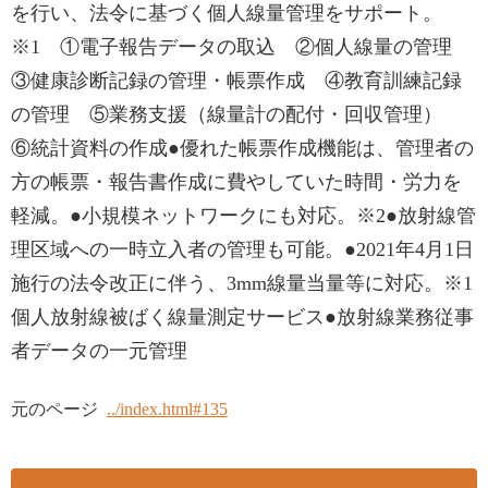
を行い、法令に基づく個人線量管理をサポート。
※1 ①電子報告データの取込 ②個人線量の管理
③健康診断記録の管理・帳票作成 ④教育訓練記録
の管理 ⑤業務支援（線量計の配付・回収管理）
⑥統計資料の作成●優れた帳票作成機能は、管理者の
方の帳票・報告書作成に費やしていた時間・労力を
軽減。●小規模ネットワークにも対応。※2●放射線管
理区域への一時立入者の管理も可能。●2021年4月1日
施行の法令改正に伴う、3mm線量当量等に対応。※1
個人放射線被ばく線量測定サービス●放射線業務従事
者データの一元管理
元のページ
../index.html#135