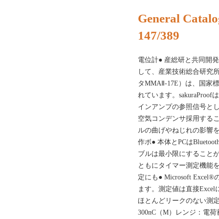
General Catalo
147/389
電位計● 産総研と共同開
して、産業技術総合研究
タMMAⅡ-17E）は、国
れています。sakuraPr
インアンプの参照信号と
空気コンデンサ採用するこ
ルの曲げやねじれの影響
作ボ● 本体とPCはBlue
ブルは最小限にすることがで
ともにタイマー測定機能
定にも● Microsoft 
ます。測定値は直接Exc
ほとんどリークのない測定を
300nC（M）レンジ：