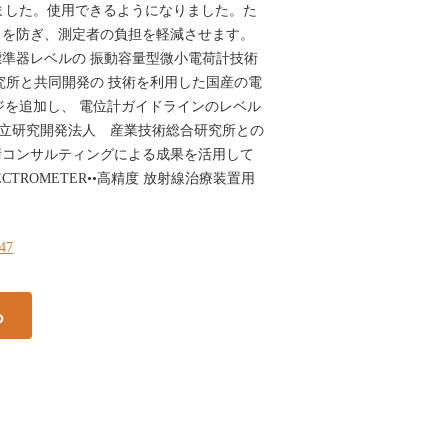
ました。使用できるようになりました。た
スを防ぎ、測定者の負担を軽減させます。
家標準器レベルの 振動容量型微小電荷計技術
究所と共同開発の 技術を利用した国産の電
レンジを追加し、 電位計ガイドラインのレベル
国立研究開発法人 産業技術総合研究所との
術コンサルティングによる成果を活用して
LECTROMETER••高精度 放射線治療装置用
147
る