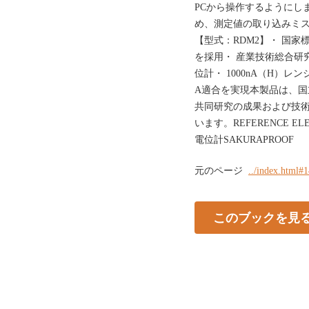
PCから操作するようにし
め、測定値の取り込みミ
【型式：RDM2】・ 国
を採用・ 産業技術総合研
位計・ 1000nA（H）
A適合を実現本製品は、
共同研究の成果および技
います。REFERENCE E
電位計SAKURAPROOF
元のページ
../index.html#
このブックを見