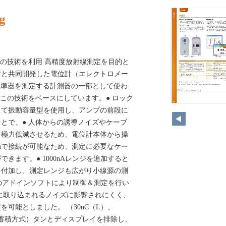
g
発の技術を利用 高精度放射線測定を目的と
所と共同開発した電位計（エレクトロメー
家標準器を測定する計測器の一部として使わ
oofはこの技術をベースにしています。● ロック
130
して振動容量型を使用し、アンプの前段に
とで、● 人体からの誘導ノイズやケーブ
を極力低減させるため、電位計本体から操
toothで接続が可能なため、測定に必要なケー
きます。● 1000nAレンジを追加すると
を付加し、測定レンジも広がり小線源の測
Excel®のアドインソフトにより制御＆測定を行い
elに取り込まれるノイズに影響されにくく、
可能としました。 （30nC（L）、
電荷蓄積方式）タンとディスプレイを排除し、