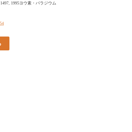
2(9):1495-1497, 1995ヨウ素・パラジウム
154
る