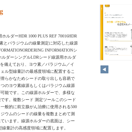
g
ーHDR 1000 PLUS REF 70016HDR
0022ヨウ素とパラジウムの線量測定に対応した線源
ORMATIONORDERING INFORMATIONシ
用ホルダーシングルLDRシード線源用ホルダ
138
ーブを備えており、ヨウ素／パラジウム／イ
ウェル型線量計の最感度領域に配置するこ
が滑らかなためシードの取り出しも容易で
１つのヨウ素線源もしくはパラジウム線源
が可能です。この線源ホルダーで、多様な
です。複数シード 測定ツールこのシード
一般的に前立腺がん治療に使用される500
ラジウムのシードの線量を複数まとめて測
れています。線源ホルダーの底面は、シー
sウェル型線量計の高感度領域に配置します。