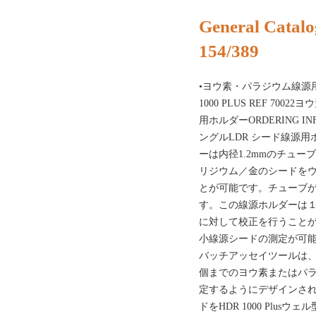
General Catalo
154/389
•ヨウ素・パラジウム線源用ホルダ
1000 PLUS REF 7
用ホルダーORDERING INF
ングルLDR シード線源
ーは内径1.2mmのチュ
リジウム／金のシードを
とが可能です。チューブ
す。この線源ホルダーは
に対して校正を行うこと
小線源シードの測定が可能
バッチアッセイツールは、
個までのヨウ素またはパ
定するようにデザインさ
ドをHDR 1000 Plu