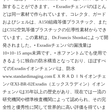
加することができます。 • Exradinチェンバのほとん
どは同一素材で作られています。コレクタ、ガード
およびシェルは、A150組織等価プラスチック、また
はC552空気等価プラスチックの伝導性素材からでき
ています。この素材は、Dr.Francis Shonkaによって開
発されました。• Exradinチェンバの漏洩量は
10×10−15 amps未満です。• 水ファントムでも使用で
きるように独自の防水構造となっており、ほぼすべ
てのExradinイオンチェンバは、防水
www.standardimaging.comＥＸＲＡＤＩＮイオンチェ
ンバEXI-BR-02Exradin（エックスラディン）イオン
チェンバは35年以上の歴史があり、現在では一流の
研究機関や標準検査機関によって認められ、その完
全性と優秀性に関して世界的に高い評価を得ていま