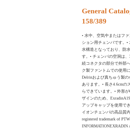
General Catalo
158/389
• 水中、空気中またはフ
ション用チェンバです。•
水構造となっており、防
す。• チェンバの空洞は
続コネクタの部分で外部
ク製ファントムでの使用に適し
Delrinおよび真ちゅう
あります。• 長さ4.6c
らできています。• 外形がCl
ザインのため、Exradi
アップキャップを使用できます。• 
イオンチェンバの高品質内装デ
registered trademark of 
INFORMATIONEXRADIN A