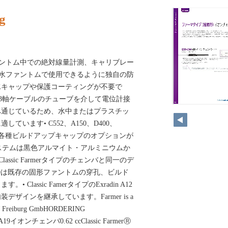
g
ァントム中での絶対線量計測、キャリブレー
 水ファントムで使用できるように独自の防
水キャップや保護コーティングが不要で
、3軸ケーブルのチューブを介して電位計接
142
へ通じているため、水中またはプラスチッ
ています• C552、A150、D400、
製の各種ビルドアップキャップのオプションが
mのステムは黒色アルマイト・アルミニウムか
assic Farmerタイプのチェンバと同一のデ
nA19は既存の固形ファントムの穿孔、ビルド
Classic FamerタイプのExradin A12
ザインを継承しています。Farmer is a
PTW Freiburg GmbHORDERING
19イオンチェンバ0.62 ccClassic FarmerⓇ