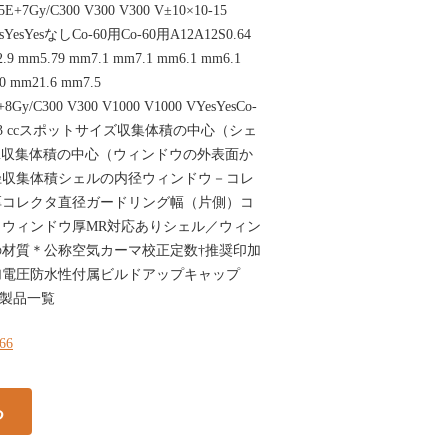
5E+7Gy/C300 V300 V300 V±10×10-15
YesYesYesなしCo-60用Co-60用A12A12S0.64
12.9 mm5.79 mm7.1 mm7.1 mm6.1 mm6.1
0 mm21.6 mm7.5
Gy/C300 V300 V1000 V1000 VYesYesCo-
.053 ccスポットサイズ収集体積の中心（シェ
 mm収集体積の中心（ウィンドウの外表面か
径収集体積シェルの内径ウィンドウ－コレ
厚コレクタ直径ガードリング幅（片側）コ
ウィンドウ厚MR対応ありシェル／ウィン
材質＊公称空気カーマ校正定数†推奨印加
加電圧防水性付属ビルドアップキャップ
バ製品一覧
166
る