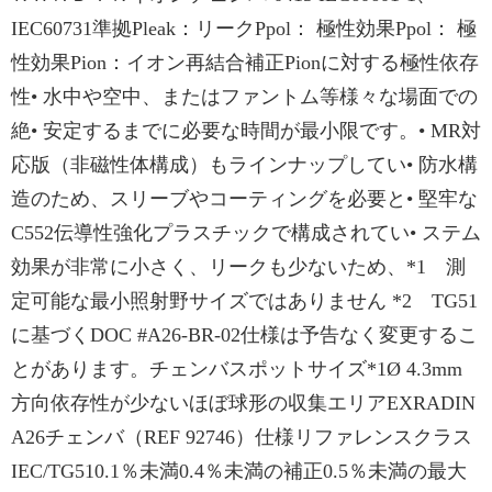
IEC60731準拠Pleak：リークPpol： 極性効果Ppol： 極
性効果Pion：イオン再結合補正Pionに対する極性依存
性• 水中や空中、またはファントム等様々な場面での
絶• 安定するまでに必要な時間が最小限です。• MR対
応版（非磁性体構成）もラインナップしてい• 防水構
造のため、スリーブやコーティングを必要と• 堅牢な
C552伝導性強化プラスチックで構成されてい• ステム
効果が非常に小さく、リークも少ないため、*1 測
定可能な最小照射野サイズではありません *2 TG51
に基づくDOC #A26-BR-02仕様は予告なく変更するこ
とがあります。チェンバスポットサイズ*1Ø 4.3mm
方向依存性が少ないほぼ球形の収集エリアEXRADIN
A26チェンバ（REF 92746）仕様リファレンスクラス
IEC/TG510.1％未満0.4％未満の補正0.5％未満の最大