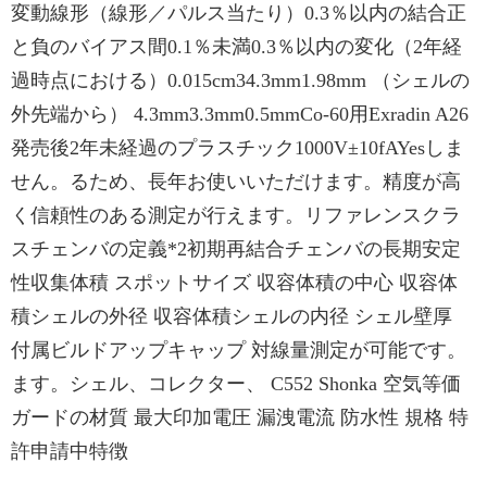
変動線形（線形／パルス当たり）0.3％以内の結合正
と負のバイアス間0.1％未満0.3％以内の変化（2年経
過時点における）0.015cm34.3mm1.98mm （シェルの
外先端から） 4.3mm3.3mm0.5mmCo-60用Exradin A26
発売後2年未経過のプラスチック1000V±10fAYesしま
せん。るため、長年お使いいただけます。精度が高
く信頼性のある測定が行えます。リファレンスクラ
スチェンバの定義*2初期再結合チェンバの長期安定
性収集体積 スポットサイズ 収容体積の中心 収容体
積シェルの外径 収容体積シェルの内径 シェル壁厚
付属ビルドアップキャップ 対線量測定が可能です。
ます。シェル、コレクター、 C552 Shonka 空気等価
ガードの材質 最大印加電圧 漏洩電流 防水性 規格 特
許申請中特徴