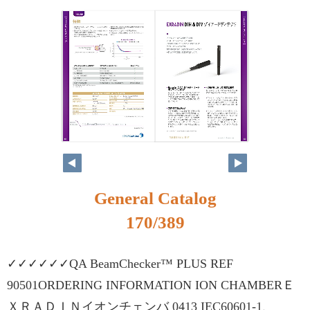
154
155
General Catalog
170/389
✓✓✓✓✓✓QA BeamChecker™ PLUS REF
90501ORDERING INFORMATION ION CHAMBERＥ
ＸＲＡＤＩＮイオンチェンバ 0413 IEC60601-1、