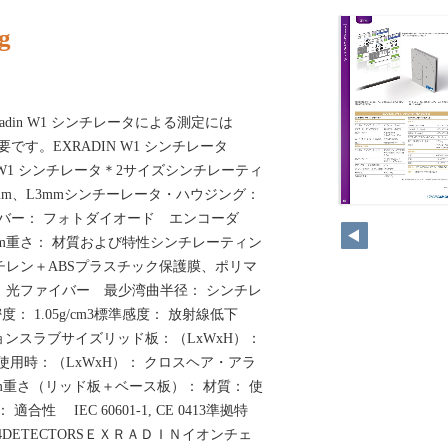
g
Exradin W1 シンチレータによる測定には
要です。EXRADIN W1 シンチレータ
DIN W1 シンチレータ＊2サイズシンチレーティ
0mm、L3mmシンチーレータ・ハウジング：
158
ファイバー： フォトダイオード エンコーダ
×42mm重さ： 材質および特性シンチレーティン
チレン＋ABSプラスチック保護膜、ポリマ
 光ファイバー 最少湾曲半径： シンチレ
 1.05g/cm3標準感度： 放射線低下
ョンスラブサイズリッド板：（LxWxH）：
 使用時：（LxWxH）： クロスヘア・アラ
0cm重さ（リッド板＋ベース板）： 材質： 使
合性 IEC 60601-1, CE 0413準拠特
34DETECTORSＥＸＲＡＤＩＮイオンチェ