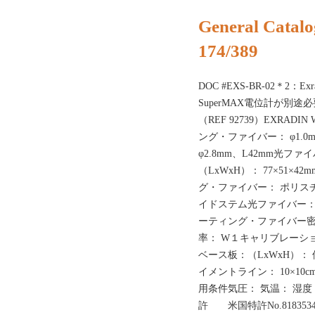
General Catalo
174/389
DOC #EXS-BR-02＊2：
SuperMAX電位計が別途必
（REF 92739）EXRA
ング・ファイバー： φ1.
φ2.8mm、L42mm光
（LxWxH）： 77×51
グ・ファイバー： ポリス
イドステム光ファイバー：
ーティング・ファイバー密度：
率： W１キャリブレーシ
ベース板：（LxWxH）：
イメントライン： 10×1
用条件気圧： 気温： 湿度： 適
許 米国特許No.81835