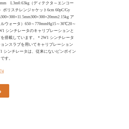
.2mm L3m0.63kg（ディテクタ～エンコー
ポリスチレンジャケット6cm 60pC/Gy
m300×300×11.5mm300×300×20mm2.15kg ア
ォータ）650～770mmHg15～30℃20～
は、W1 シンチレータのキャリブレーションと
を搭載しています。＊2W1 シンチレータ
ションスラブを用いてキャリブレーション
1 シンチレータは、従来にないピンポイン
タです。
174
る