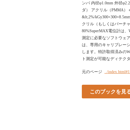
ンバ 内径φ1.0mm 外径φ2
ダ） アクリル（PMMA）＋ 
&lt;2%/kGy300×300×8.5m
クリル（もしくはバーチャルウ
80%SuperMAX電位計
測定に必要なソフトウェア
は、専用のキャリブレー
します。特許取得済みのW
ト測定が可能なディテク
元のページ
../index.html#
このブックを見