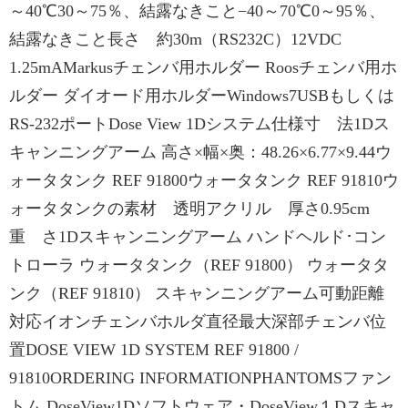
～40℃30～75％、結露なきこと−40～70℃0～95％、
結露なきこと長さ 約30m（RS232C）12VDC
1.25mAMarkusチェンバ用ホルダー Roosチェンバ用ホ
ルダー ダイオード用ホルダーWindows7USBもしくは
RS-232ポートDose View 1Dシステム仕様寸 法1Dス
キャンニングアーム 高さ×幅×奥：48.26×6.77×9.44ウ
ォータタンク REF 91800ウォータタンク REF 91810ウ
ォータタンクの素材 透明アクリル 厚さ0.95cm
重 さ1Dスキャンニングアーム ハンドヘルド･コン
トローラ ウォータタンク（REF 91800） ウォータタ
ンク（REF 91810） スキャンニングアーム可動距離
対応イオンチェンバホルダ直径最大深部チェンバ位
置DOSE VIEW 1D SYSTEM REF 91800 /
91810ORDERING INFORMATIONPHANTOMSファン
トム DoseView1Dソフトウェア・DoseView１Dスキャ