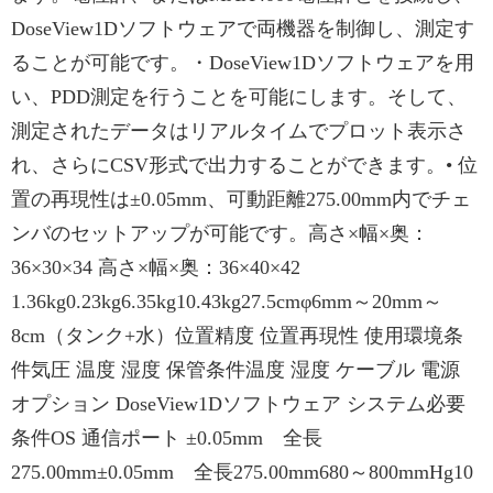
DoseView1Dソフトウェアで両機器を制御し、測定す
ることが可能です。・DoseView1Dソフトウェアを用
い、PDD測定を行うことを可能にします。そして、
測定されたデータはリアルタイムでプロット表示さ
れ、さらにCSV形式で出力することができます。• 位
置の再現性は±0.05mm、可動距離275.00mm内でチェ
ンバのセットアップが可能です。高さ×幅×奥：
36×30×34 高さ×幅×奥：36×40×42
1.36kg0.23kg6.35kg10.43kg27.5cmφ6mm～20mm～
8cm（タンク+水）位置精度 位置再現性 使用環境条
件気圧 温度 湿度 保管条件温度 湿度 ケーブル 電源
オプション DoseView1Dソフトウェア システム必要
条件OS 通信ポート ±0.05mm 全長
275.00mm±0.05mm 全長275.00mm680～800mmHg10