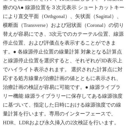
療のQA● 線源位置を３次元表示 ショートカットキー
により直交平面（Orthgonal）、矢状面（Sagittal）、
横断面（Transverse）および冠状面（Coronal）の切り
替えが容易にでき、3次元でのカテーテル位置、線源
停止位置、および評価点を表示することができま
す。● 各線源停止位置の線量計算 対象となる計算点
と線源停止位置を選択すると、それぞれが3D表示上
でハイライト表示されます。 選択された計算点に対
応する処方線量が治療計画の値とともに表示され、
治療計画の検証が容易に可能です。● 線源ライブラ
リー機能 線源ライブラリーに保存してある線源強度
に基づいて、指定した日時における線源強度での線
量計算を行います。専用のインターフェースで、
HDR、LDRおよび永久挿入の2次検証を行います。