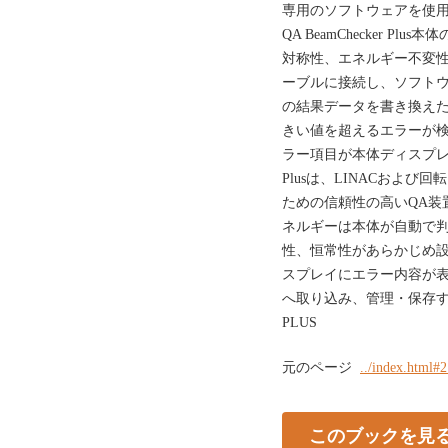
専用のソフトウェアを使
QA BeamChecker 
対称性、エネルギー不変
ーブルに接続し、ソフトウ
の結果データを書き換えた
きい値を超えるエラーが
ラー項目が本体ディスプレイに
Plusは、LINACおよ
ための信頼性の高いQA装
ネルギーは本体が自動で判
性、恒常性があらかじめ
スプレイにエラー内容が表
へ取り込み、管理・保存するこ
PLUS
元のページ
../index.html#
このブックを見