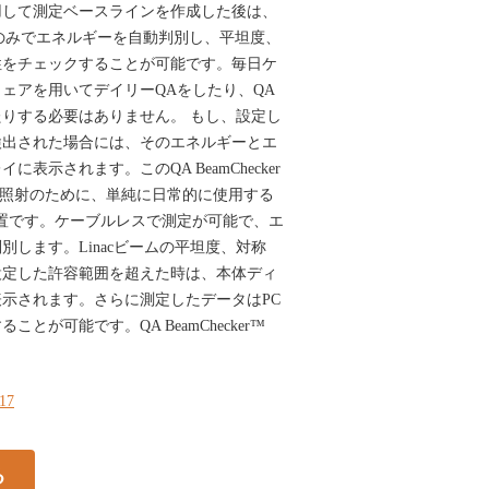
用して測定ベースラインを作成した後は、
Plus本体のみでエネルギーを自動判別し、平坦度、
性をチェックすることが可能です。毎日ケ
ェアを用いてデイリーQAをしたり、QA
りする必要はありません。 もし、設定し
検出された場合には、そのエネルギーとエ
表示されます。このQA BeamChecker
び回転照射のために、単純に日常的に使用する
置です。ケーブルレスで測定が可能で、エ
別します。Linacビームの平坦度、対称
設定した許容範囲を超えた時は、本体ディ
示されます。さらに測定したデータはPC
とが可能です。QA BeamChecker™
217
る