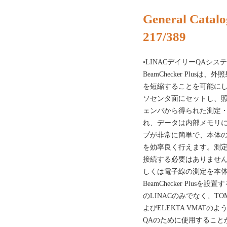
General Catalo
217/389
•LINACデイリーQAシス
BeamChecker Plu
を短縮することを可能に
ソセンタ面にセットし、
ェンバから得られた測定
れ、データは内部メモリ
プが非常に簡単で、本体の
を効率良く行えます。測
接続する必要はありませ
しくは電子線の測定を本体
BeamChecker Plusを設置
のLINACのみでなく、TOMO
よびELEKTA VMAT
QAのために使用すること