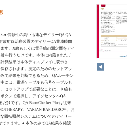
g
テム● 信頼性の高い迅速なデイリーQA QA
sは、外照射放射線治療装置のデイリーQA業務時間
します。X線もしくは電子線の測定面をアイ
照射を行うだけです。本体に内蔵されたチ
200
・計算結果は本体ディスプレイに表示さ
に保存されます。測定のためのセットアッ
みで結果を判断できるため、QAルーチン
定中には、電源ケーブルも信号ケーブルも
ん。セットアップで必要なことは、Ｘ線も
ボタンで選択し、アイソセンタへQA
するだけです。QA BeamChecker Plusは従来
THERAPY、VARIAN RAPIDARC™、お
のような回転照射システムについてのデイリー
ができます。● 本体のみでQA結果を確認