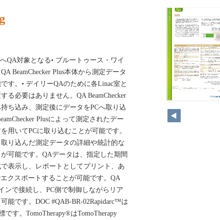
g
Plus本体へQA対象となる• ブルートゥース・ワイ
BeamChecker Plus本体から測定データ
す。• デイリーQAのために各Linac室と
必要はありません。QA BeamChecker
202
c室へ持ち込み、測定後にデータをPCへ取り込
amChecker Plusによって測定されたデー
を用いてPCに取り込むことが可能です。
、取り込んだ測定データの詳細や統計的な
が可能です。QAデータは、指定した期間
式で表示し、レポートとしてプリント、あ
でエクスポートすることが可能です。QA
sとオンラインで接続し、PC側で制御しながらリア
す。DOC #QAB-BR-02Rapidarc™は
sの商標です。TomoTherapy®はTomoTherapy