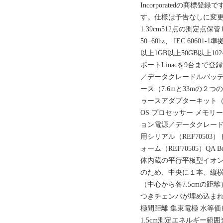
Incorporatedの商標登録で
す。仕様は予告なしに変更
1.39cm512点の測定点保管
50−60hz、 IEC 60601
以上1GB以上50GB以上10
ポートLinacを9台まで
／データクレードルバッ
ース（7.6mと33mの２
ゥースアダプターキット（R
OS プロセッサー メモリ
ョン電源／データクレードル
用シリアル（REF7050
ォーム（REF70505）QA Be
体内蔵の平行平板型イオ
のため、中央に１本、縦
（中心から各7.5cmの距
つきチェンバが埋め込まれて
極間距離 集束電極 水等価
1.5cm測定エネルギー範囲