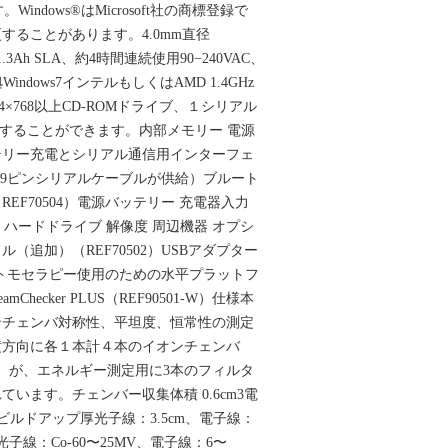
す。Windows®はMicrosoft社の商標登録で
することがあります。4.0mm直径
1.3Ah SLA、約4時間連続使用90−240VAC、
-1準拠Windows7インテルもしくはAMD 1.4GHz
24×768以上CD-ROMドライブ、１シリアル
登録することができます。内部メモリー 電源
テリー充電とシリアル通信用インターフェ
つの9ピンシリアルケーブルが供給）ブルート
EF70504）電源バッテリー 充電器入力
ー ハードドライブ 解像度 周辺機器 オプシ
（追加）（REF70502）USBアダプター
3）トモセラピー使用のための水平プラットフ
amChecker PLUS（REF90501-W）仕様本
ンチェンバ対称性、平坦度、恒常性の測定
横方向に各１本計４本のイオンチェンバ
離）が、エネルギー測定用に3本のフィルタ
います。チェンバー収集体積 0.6cm3電
ビルドアップ厚光子線：3.5cm、電子線：
光子線：Co-60〜25MV、電子線：6〜