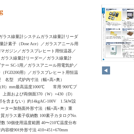
g
ガラス線量計システムガラス線量計リーダ
線量計素子（Dose Ace）／ガラスアニール用
用マガジン／ガラスプレヒート用恒温器／
／ガラス線量計リーダー／ガラス線量計
6
プナー SC-1用／ガラスアニール用電気炉／
（FGD200用）／ガラスプレヒート用恒温
共用）型 名型 式炉内寸法（幅×高×奥）
40（H）mm最高温度1000℃ 常用 900℃プ
上面および両側面370（W）×430（D）
を含まない）約14kgAC-100V 1.5kW設
ヒーター加熱面外形寸法（幅×高×奥）重
ガラス素子収納数 100素子カタログNo.
理数 50個使用温度範囲 40〜210℃温度分布
7ℓ内容積90ℓ外形寸法 410×451×670mm