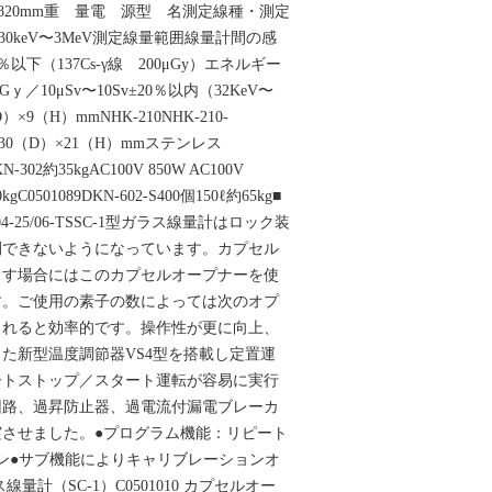
0×651×820mm重 量電 源型 名測定線種・測定
30keV〜3MeV測定線量範囲線量計間の感
以下（137Cs-γ線 200μGy）エネルギー
Gｙ／10μSv〜10Sv±20％以内（32KeV〜
）×9（H）mmNHK-210NHK-210-
）×130（D）×21（H）mmステンレス
KN-302約35kgAC100V 850W AC100V
0kgC0501089DKN-602-S400個150ℓ約65kg■
4-25/06-TSSC-1型ガラス線量計はロック装
閉できないようになっています。カプセル
出す場合にはこのカプセルオープナーを使
す。ご使用の素子の数によっては次のオプ
されると効率的です。操作性が更に向上、
た新型温度調節器VS4型を搭載し定置運
ートストップ／スタート運転が容易に実行
回路、過昇防止器、過電流付漏電ブレーカ
させました。●プログラム機能：リピート
ーン●サブ機能によりキャリブレーションオ
量計（SC-1）C0501010 カプセルオー