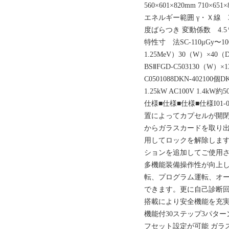
560×601×820mm 71
エネルギー範囲 γ・Ｘ線 
度ばらつき 変動係数 4.5％
特性寸 法SC-110μGy〜10
1.25MeV）30（W）×40（D
BSⅡFGD-C503130（W
C0501088DKN-402100個D
1.25kW AC100V 1.4kW約5
仕様■仕様■仕様■仕様I01-0
置によってカプセルが開
からガラスカードを取り
用してロックを解除しま
ションを追加してご使用
多機能装備操作性が向上し
転、プログラム運転、オ
できます。更に自己診断
搭載により安全機能を充実
機能付30ステップ3パタ
フセット設定が可能 ガラス線