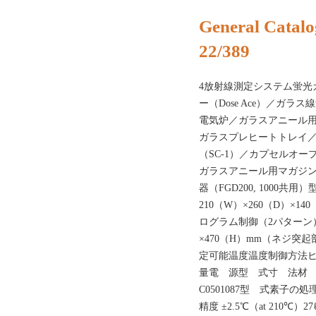
General Catalo
22/389
4放射線測定システム蛍光
ー（Dose Ace）／ガラス
電気炉／ガラスアニール
ガラスプレヒートトレイ
（SC-1）／カプセルオー
ガラスアニール用マガジン
器（FGD200, 1000
210（W）×260（D）×1
ログラム制御（2パターン）
×470（H）mm（ネジ突起部
定可能温度温度制御方法
量電 源型 式寸 法材 質
C0501087型 式素子の処
精度 ±2.5℃（at 210℃）2