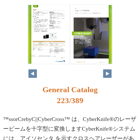
206
207
General Catalog
223/389
™ssorCrebyC||CyberCross™ は、CyberKnife®のレーザ
ービームを十字型に変換しますCyberKnife®システム
には、アイソセンタ を示すクロスヘアレーザーがあ