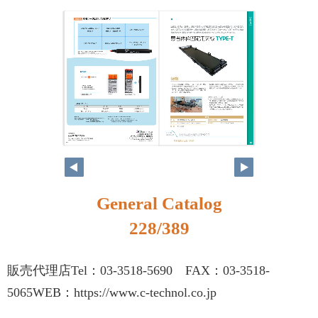
212
213
General Catalog
228/389
販売代理店Tel：03-3518-5690 FAX：03-3518-
5065WEB：https://www.c-technol.co.jp