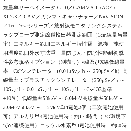
線量率サーベイメータ G-10／GAMMA TRACER
XL2-3／iCAM／ガンマ・キャッチャー／NuVISION
／Tru Doseシリーズ／放射線モニタリングシステム
ラジプローブ測定線種検出器測定範囲（1cm線量当量
率）エネルギー範囲エネルギー特性電 源機 能使
用温度範囲外形寸法重 量防じん・防水性能耐衝撃
性参考規格オプション（別売り）γ線及びX線低線量
率：CsIシンチレータ （0.01μSv／h ～ 250μSv／h）高
線量率：プラスチックシンチレータ （250μSv／h ～
10Sv／h）0.01μSv／h ～ 10Sv／h （Cs-137基準
±10％）低線量率58keV ～ 6.0MeV高線量率58keV ～
3.0MeV58keV ～ 1.5MeV単4電池2個（二次電池使用
可）アルカリ単4電池使用時：約170時間（BG環境下
での連続使用）ニッケル水素単4電池使用時：約80時