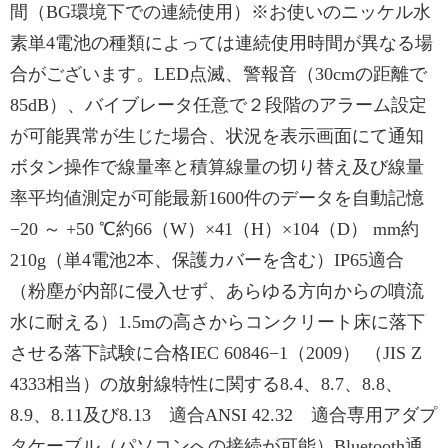
間（BG環境下での連続使用）※お使いのニッケル水
素単4電池の種類によっては連続使用時間が異なる場
合がございます。LED点滅、警報音（30cmの距離で
85dB）、バイブレータ任意で２段階のアラーム設定
が可能異常が生じた場合、状況を表示画面にて通知
ボタン操作で線量率と積算線量の切り替え及び線量
率平均値測定が可能最新1600件のデータを自動記憶
−20 ～ +50 ℃約66（W）×41（H）×104（D） mm約
210g（単4電池2本、保護カバーを含む）IP65適合
（粉塵が内部に侵入せず、あらゆる方向からの噴流
水に耐える）1.5mの高さからコンクリート床に落下
させる落下試験に合格IEC 60846−1（2009） （JIS Z
4333相当）の放射線特性に関する8.4、8.7、8.8、
8.9、8.11及び8.13 適合ANSI 42.32 適合専用アダプ
タケーブル（パソコンへの接続が可能）Bluetooth通