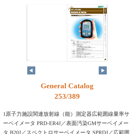
236
237
General Catalog
253/389
1原子力施設関連放射線（能）測定器広範囲線量率サ
ーベイメータ PRD-ER4J／表面汚染GMサーベイメー
タ B20J／スペクトロサーベイメータ SPRDJ／広範囲