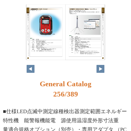
240
241
General Catalog
256/389
■仕様LED点滅中測定線種検出器測定範囲エネルギー
特性機 能警報機能電 源使用温湿度外形寸法重
量適合規格オプション（別売）・専用アダプタ （PC