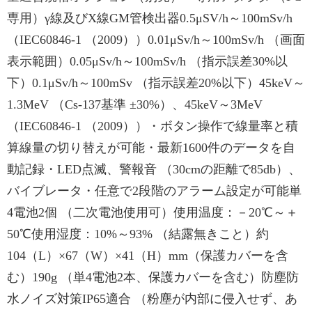
専用）γ線及びX線GM管検出器0.5μSV/h～100mSv/h
（IEC60846-1 （2009））0.01μSv/h～100mSv/h （画面
表示範囲）0.05μSv/h～100mSv/h （指示誤差30%以
下）0.1μSv/h～100mSv （指示誤差20%以下）45keV～
1.3MeV （Cs-137基準 ±30%）、45keV～3MeV
（IEC60846-1 （2009））・ボタン操作で線量率と積
算線量の切り替えが可能・最新1600件のデータを自
動記録・LED点滅、警報音 （30cmの距離で85db）、
バイブレータ・任意で2段階のアラーム設定が可能単
4電池2個 （二次電池使用可）使用温度：－20℃～＋
50℃使用湿度：10%～93% （結露無きこと）約
104（L）×67（W）×41（H）mm（保護カバーを含
む）190g （単4電池2本、保護カバーを含む）防塵防
水ノイズ対策IP65適合 （粉塵が内部に侵入せず、あ