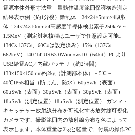
電源本体外形寸法重 量動作温度範囲保護構造測定
結果表示例（約1分後）散乱体：24×24×5mm×4吸収
体：24×24×10mm×4高感度半導体検出素子250keV～
1.5MeV（測定対象核種はユーザで任意設定可能。
134Cs 137Cs、60Coは設定済み）15%（137Cs
662keV）140°14°USB3.0Windows10（64bit）PCより
USB給電AC／内蔵バッテリ（約2時間）
138×150×150mm約2kg（計測部本体）－5℃～
40℃IP65相当（防じん、防水）60μSv/h（表面）
60μSv/h（表面）30μSv/h（表面）30μSv/h（表面）
18μSv/h（測定位置）18μSv/h（測定位置） ガンマ・
キャッチャー放射線分布を可視化する放射線可視化
カメラです。撮影範囲内の放射線分布を色によって
表示します。本体重量は2kgと軽量で、付属の操作PC