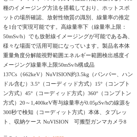
種のイメージング方法を搭載しており、ホットスポ
ットの場所確認、放射性物質の識別、線量率の推定
を1台で実現可能です。高線量率下（線量率上限：
50mSv/h）でも放射線イメージングが可能である為、
様々な場面で活用可能になっています。製品名本体
重量角度分解能視野範囲エネルギー範囲検出感度イ
メージング線量率上限50mSv/h構成品
137Cs（662keV）NuVISION約3.5kg（バンパー、ハン
ドル含む）3.5°（コーディッド方式）15°（コンプト
ン方式）45°（コーディッド方式）360°（コンプトン
方式）20～1,400keV寄与線量率が0.05μSv/hの線源を
300秒で検知（コーディット方式）本体、タブレッ
ト、収納ケース NuVISION 可搬型ガンマカメラ8