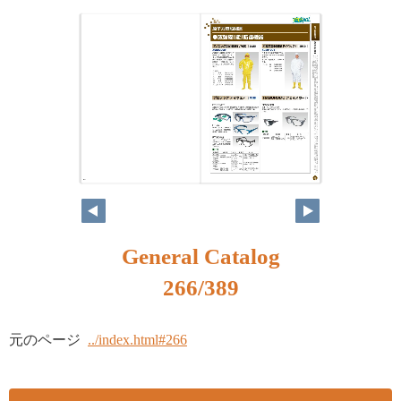
250
251
General Catalog
266/389
元のページ
../index.html#266