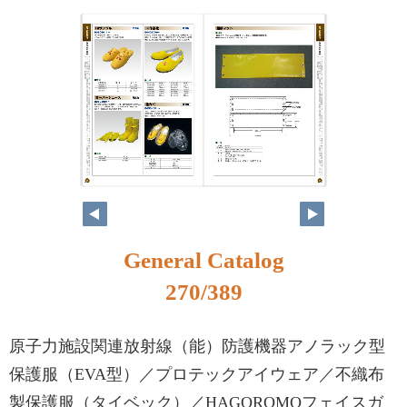
254
255
General Catalog
270/389
原子力施設関連放射線（能）防護機器アノラック型
保護服（EVA型）／プロテックアイウェア／不織布
製保護服（タイベック）／HAGOROMOフェイスガ