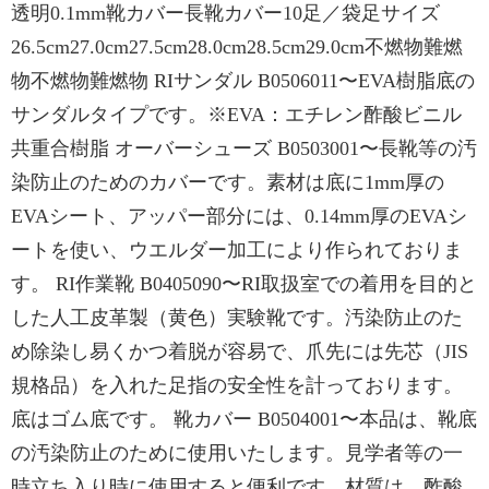
透明0.1mm靴カバー長靴カバー10足／袋足サイズ
26.5cm27.0cm27.5cm28.0cm28.5cm29.0cm不燃物難燃
物不燃物難燃物 RIサンダル B0506011〜EVA樹脂底の
サンダルタイプです。※EVA：エチレン酢酸ビニル
共重合樹脂 オーバーシューズ B0503001〜長靴等の汚
染防止のためのカバーです。素材は底に1mm厚の
EVAシート、アッパー部分には、0.14mm厚のEVAシ
ートを使い、ウエルダー加工により作られておりま
す。 RI作業靴 B0405090〜RI取扱室での着用を目的と
した人工皮革製（黄色）実験靴です。汚染防止のた
め除染し易くかつ着脱が容易で、爪先には先芯（JIS
規格品）を入れた足指の安全性を計っております。
底はゴム底です。 靴カバー B0504001〜本品は、靴底
の汚染防止のために使用いたします。見学者等の一
時立ち入り時に使用すると便利です。材質は、酢酸