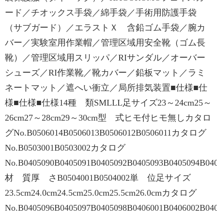
ード／チオックス手袋／綿手袋／手術用防護手袋
（サブガード）／エラストＸ 含鉛ゴム手袋／腕カ
バー／実験室用作業帽／管理区域用安全靴（ゴム長
靴）／管理区域用スリッパ／RIサンダル／オーバー
シューズ／RI作業靴／靴カバー／鉛板マット／ラミ
ネートマット／遮へい衝立／局所排気装置■仕様■仕
様■仕様■仕様14種 類SMLLL足サイズ23～24cm25～
26cm27～28cm29～30cm型 式ヒモ付ヒモ無しカタロ
グNo.B0506014B0506013B0506012B0506011カタログ
No.B0503001B0503002カタログ
No.B0405090B0405091B0405092B0405093B0405094B04
材 質厚 さB0504001B0504002単 位足サイズ
23.5cm24.0cm24.5cm25.0cm25.5cm26.0cmカタログ
No.B0405096B0405097B0405098B0406001B0406002B