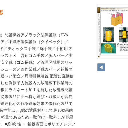
g
）防護機器アノラック型保護服（EVA
ェア／不織布製保護服（タイベック）／
ガード／チオックス手袋／綿手袋／手術用防
エラストＸ 含鉛ゴム手袋／腕カバー／実
256
用安全靴（ゴム長靴）／管理区域用スリッ
ーシューズ／RI作業靴／靴カバー／鉛板マ
遮へい衝立／局所排気装置 配管に直接使
用した例原子力施設内の放射線下作業時の
鉛板にラミネート加工を施した放射線防護
。従来製品に比べ持ち運び・取扱いが容易
の迅速化が図れる遮蔽効果の優れた製品で
 遮蔽性能は、γ線の遮蔽材として最も効果的
型・軽量であるため、取付け・取外しが容易
■柔 軟 性 ・ 鉛板表面にポリエチレンフ