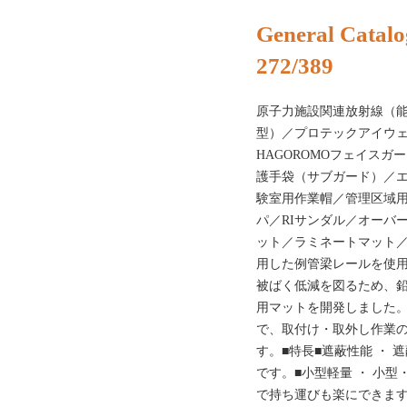
General Catalo
272/389
原子力施設関連放射線（能
型）／プロテックアイウ
HAGOROMOフェイス
護手袋（サブガード）／
験室用作業帽／管理区域
パ／RIサンダル／オーバ
ット／ラミネートマット／
用した例管梁レールを使
被ばく低減を図るため、
用マットを開発しました
で、取付け・取外し作業
す。■特長■遮蔽性能 ・
です。■小型軽量 ・ 小
で持ち運びも楽にできます。