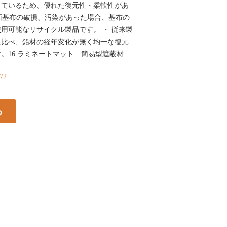
しているため、優れた復元性・柔軟性があ
表面基布の破損、汚染があった場合、基布の
用可能なリサイクル製品です。 ・ 従来製
に比べ、鉛材の経年変化が無く均一な復元
。16 ラミネートマット 簡易型遮蔽材
272
る