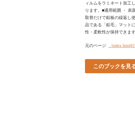
ィルムをラミネート加工
ります。■適用範囲 ・ 
取替だけで鉛板の繰返し使
品である「鉛毛」マット
性・柔軟性が保持できます
元のページ
../index.html#
このブックを見