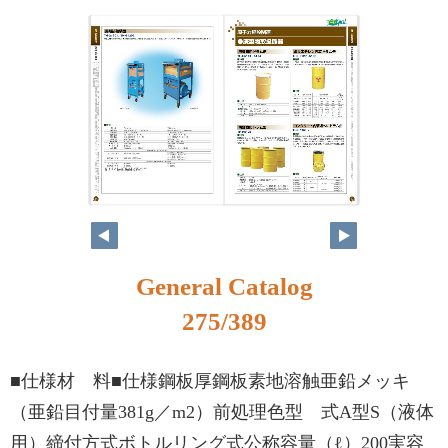
258
259
General Catalog
275/389
■仕様材 料■仕様鋼板厚鋼板素地溶触亜鉛メッキ
（亜鉛目付量381g／m2）前処理色型 式A型S（液体
用）締付方式ボトルリング式公称容量（ℓ）200実容