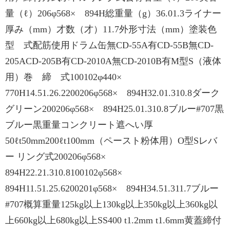
量（ℓ）206φ568× 894H総重量（g）36.01.3ライナー
厚み（mm）才数（才）11.7外形寸法（mm）塗装色
型 式配筋使用ドラム缶無CD-55A有CD-55B無CD-
205ACD-205B有CD-2010A無CD-2010B有M型S（液体
用）巻 締 式100102φ440×
770H14.51.26.2200206φ568× 894H32.01.310.8ダーク
グリーン200206φ568× 894H25.01.310.8ブルー#707黒
ブルー黒重量コンクリート遮へい厚
50ℓt50mm200ℓt100mm（ペースト粉体用）O型Sレバ
ー リング式200206φ568×
894H22.21.310.8100102φ568×
894H11.51.25.6200201φ568× 894H34.51.311.7ブルー
#707概算重量125kg以上130kg以上350kg以上360kg以
上660kg以上680kg以上SS400 t1.2mm t1.6mm黄蓋締付