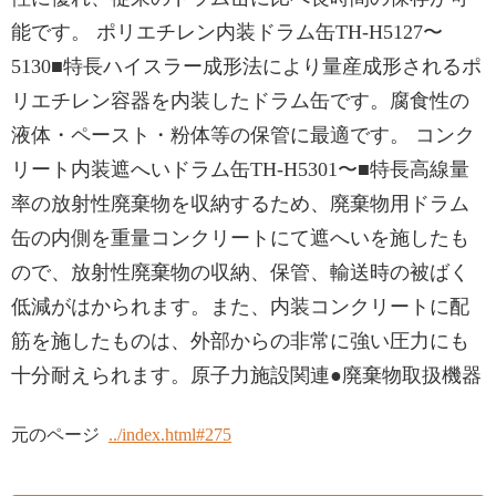
能です。 ポリエチレン内装ドラム缶TH-H5127〜
5130■特長ハイスラー成形法により量産成形されるポ
リエチレン容器を内装したドラム缶です。腐食性の
液体・ペースト・粉体等の保管に最適です。 コンク
リート内装遮へいドラム缶TH-H5301〜■特長高線量
率の放射性廃棄物を収納するため、廃棄物用ドラム
缶の内側を重量コンクリートにて遮へいを施したも
ので、放射性廃棄物の収納、保管、輸送時の被ばく
低減がはかられます。また、内装コンクリートに配
筋を施したものは、外部からの非常に強い圧力にも
十分耐えられます。原子力施設関連●廃棄物取扱機器
元のページ
../index.html#275