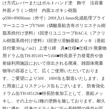
け方式レバーまたはボルトハンド塗 飾寸 法容量
外面メラミン焼付 内面エポキシ樹脂
φ590×890Hmm（外寸）200ℓ入t1.6mm化成処理プライ
マーユニコープF7600（燐酸亜鉛含有ポリエステル樹
脂系焼付け塗料）1回塗りユニコープBAC-L（アクリ
ル樹脂系焼付け塗料）1回塗り溶触亜鉛メッキ（亜鉛
目付量381g／m2）上塗り締 具■仕様■仕様19 廃棄物
用ドラム缶TH-H5101〜5104■特長原子力発電所や放
射線利用施設において排出される廃液、雑固体廃棄
物等の容器として、広くご使用いただいておりま
す。ご要望により50ℓ、100ℓ缶も製造いたします。ま
た用途によりステンレス缶もございます。 防食強化
ドラム缶TH-H5126■特長防食加工として、亜鉛メッ
キし、その上から2種の塗飾を施しております。耐久
性に優れ、従来のドラム缶に比べ長時間の保存が可