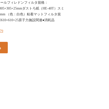
ウールフィレドンフィルタ規格：
05×305×25mmダストろ紙（HE-40T）スミ
0mm （色：白色）粘着マットフィルタ規
610×610×25原子力施設関連●消耗品
279
る