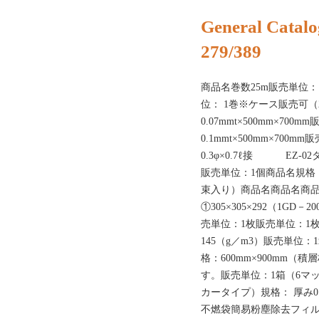
General Catalo
279/389
商品名巻数25m販売単位：
位： 1巻※ケース販売可
0.07mmt×500mm×70
0.1mmt×500mm×700
0.3φ×0.7ℓ接 EZ-02
販売単位：1個商品名規格： 3
束入り）商品名商品名商
①305×305×292（1GD－
売単位：1枚販売単位：1枚
145（g／m3）販売単位：
格：600mm×900mm
す。販売単位：1箱（6マ
カータイプ）規格： 厚み0.
不燃袋簡易粉塵除去フィル