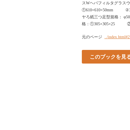
スWヘパフィルタグラス
①610×610×50mm ②3
ヤろ紙三つ足型規格： φ5
格：①305×305×25 ②
元のページ
../index.html#
このブックを見