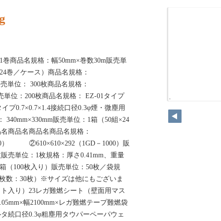
g
1巻商品名規格：幅50mm×巻数30m販売単
（24巻／ケース）商品名規格：
0mm販売単位： 300枚商品名規格：
mm販売単位：200枚商品名規格： EZ-01タイプ
262
タイプ0.7×0.7×1.4接続口径0.3φ煙・微塵用
40mm×330mm販売単位：1箱（50組×24
品名商品名商品名商品名規格：
200） ②610×610×292（1GD－1000）販
販売単位：1枚規格：厚さ0.41mm、重量
1箱（100枚入り）販売単位：50枚／袋規
（積層枚数：30枚）※サイズは他にもございま
ット入り）23レガ難燃シート（壁面用マス
05mm×幅2100mm×レガ難燃テープ難燃袋
タ続口径0.3φ粗塵用タウパーペーパウェ