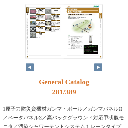
264
265
General Catalog
281/389
1原子力防災資機材ガンマ・ポール／ガンマパネルΩ
／ベータパネルΣ／高バックグラウンド対応甲状腺モ
ニタ／汚染シャワーテントシステム１レーンタイプ