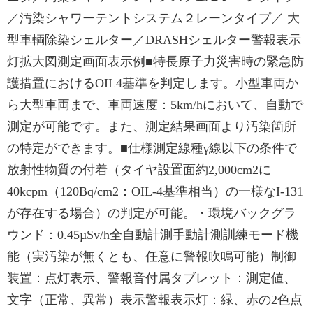
／汚染シャワーテントシステム２レーンタイプ／ 大
型車輌除染シェルター／DRASHシェルター警報表示
灯拡大図測定画面表示例■特長原子力災害時の緊急防
護措置におけるOIL4基準を判定します。小型車両か
ら大型車両まで、車両速度：5km/hにおいて、自動で
測定が可能です。また、測定結果画面より汚染箇所
の特定ができます。■仕様測定線種γ線以下の条件で
放射性物質の付着（タイヤ設置面約2,000cm2に
40kcpm（120Bq/cm2：OIL-4基準相当）の一様なI-131
が存在する場合）の判定が可能。・環境バックグラ
ウンド：0.45µSv/h全自動計測手動計測訓練モード機
能（実汚染が無くとも、任意に警報吹鳴可能）制御
装置：点灯表示、警報音付属タブレット：測定値、
文字（正常、異常）表示警報表示灯：緑、赤の2色点