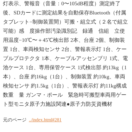
灯表示、警報音（音量：0〜105dB程度）測定終了
後、SDカードに測定結果を自動保存Bluetooth（付属
タブレット−制御装置間）可搬・組立式（２名で組立
可能）感 度操作部汚染識別記 録通 信組 立使
用温度−10℃〜＋45℃検出部 2本、台座 2個、制御装
置 1台、車両検知センサ 2台、警報表示灯 1台、ケー
ブルプロテクタ 1本、ケーブルアッセンブリ 1式、電
池ケース 1台、専用保管ケース 1式検出部 約13kg（1
本）、台座 約16kg（1台）、制御装置 約10kg、車両
検知センサ 約1.5kg（1台）、警報表示灯 約11kg構成
数重 量 ガンマ・ポール 緊急時可搬型車両用ゲー
ト型モニタ原子力施設関連●原子力防災資機材
元のページ
../index.html#281