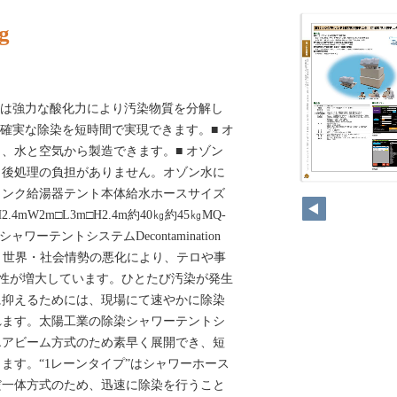
g
ン水は強力な酸化力により汚染物質を分解し
、確実な除染を短時間で実現できます。■ オ
、水と空気から製造できます。■ オゾン
、後処理の負担がありません。オゾン水に
268
タンク給湯器テント本体給水ホースサイズ
.4mW2m□L3m□H2.4m約40㎏約45㎏MQ-
染シャワーテントシステムDecontamination
NBCR近年、世界・社会情勢の悪化により、テロや事
険性が増大しています。ひとたび汚染が発生
に抑えるためには、現場にて速やかに除染
れます。太陽工業の除染シャワーテントシ
エアビーム方式のため素早く展開でき、短
ます。“1レーンタイプ”はシャワーホース
だ一体方式のため、迅速に除染を行うこと