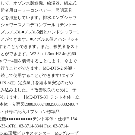
として、オゾン水製造機、給湯器、組立式
困難者用ローラーコンベアー、照明器具、
などを用意しています。排水ポンプシャワ
ドシャワースノコデコンプール（テント一
ズルノズル■ノズル5個とハンドシャワー1
とができます。■ノズル10個とハンドシャ
することができます。また、被災者をスト
できます。W2.5m□L3m□H2.4m約60
シャワー4個を装備することにより、今まで
うことができます。MQ-DTS-2 外観・
続して使用することができます!タイプ
2MQ-DTS-3注）定流量弁を給水量安定のため
み込みました。＊改善改良のために、予
ります。【MQ-DTS-3】テント本体・立
・立面図200030002400250030002400＊
体・仕様に記入オプション標準品
造機●●●●●●●●●●●テント本体・仕様〒154-
Tel. 03-3714-3344 Fax. 03-3714-
okogyo.co.jp/環境ビジネスセンター MQグループ