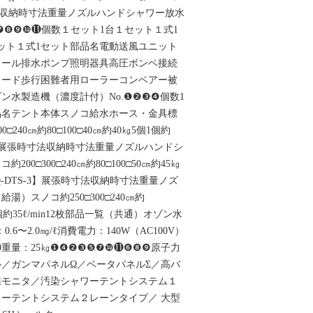
寸法収納時寸法重量ノズルハンドシャワー放水
❼❽❾❿⓫個数１セット1台１セット１式1
セット１式1セット部品名電動送風ユニット
リール排水ポンプ照明器具高圧ボンベ接続
コード歩行困難者用ローラーコンベアー被
ン水製造機（濃度計付）No.❶❷❸❹個数1
品名テント本体スノコ給水ホース・金具標
□240㎝約80□100□40㎝約40㎏5個1個約
TS-2】展張時寸法収納時寸法重量ノズルハンドシ
0□300□240㎝約80□100□50㎝約45㎏
【MQ-DTS-3】展張時寸法収納時寸法重量ノズ
）スノコ約250□300□240㎝約
個4個約35ℓ/min12枚部品一覧（共通）オゾン水
0.6〜2.0㎎/ℓ消費電力：140W（AC100V）
H600重量：25㎏❶❹❷❸❺❼❿⓫❻❽❾原子力
／ガンマパネルΩ／ベータパネルΣ／高バ
腺モニタ／汚染シャワーテントシステム１
ーテントシステム２レーンタイプ／ 大型