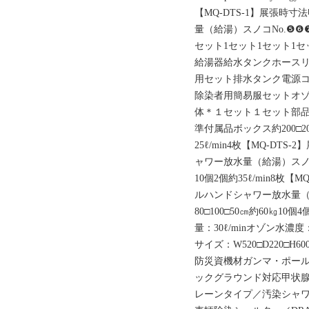
【MQ-DTS-1】展張時
量（給湯）スノコNo.❺❻
セット1セット1セット1
給湯器給水タンクホース
用セット排水タンク電源
除染者用簡易服セットオゾ
体＊１セット１セット部
準付属品ボックス約200□200
25ℓ/min4枚【MQ-D
ャワー放水量（給湯）スノコ約20
10個2個約35ℓ/min8枚
ルハンドシャワー放水量（給湯
80□100□50㎝約60㎏10
量：30ℓ/minオゾン水濃度：
サイズ：W520□D220□
防災資機材ガンマ・ポール
ックグラウンド対応甲状
レーンタイプ／汚染シャワ