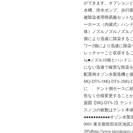
ができます。オプション
水槽、排水ポンプ、歩行
被除染者用簡易服セット
ーホース（内蔵式）ハン
体）ノズルノズルノズルノ
個により迅速に除染するこ
ワー2個により迅速に除染
レッチャーごと収容することが
㎏■ノズル10個とハンド
にない迅速で確実な除染を行
配置例オゾン水製造機と接
MQ-DTS-1MQ-DTS-
に テント側ホースに組
告なく仕様変更することがあ
面図【MQ-DTS-2】テント本体
スノコの枚数はテント本
●●●●●●●●●●●オゾン水製
0001 東京都世田谷区池尻2-33-16
3954http://www.taiy