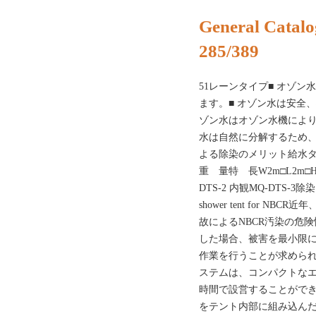
General Catalo
285/389
51レーンタイプ■ オゾ
ます。■ オゾン水は安全
ゾン水はオゾン水機により
水は自然に分解するため
よる除染のメリット給水
重 量特 長W2m□L2m□H2
DTS-2 内観MQ-DTS-3除
shower tent for 
故によるNBCR汚染の危
した場合、被害を最小限
作業を行うことが求めら
ステムは、コンパクトな
時間で設営することができ
をテント内部に組み込ん