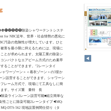
g
❽❾❿⓫⓬⓭⓮⓯除染シャワーテントシステ
ower tent for NBC近年、世界・社会情勢の悪化に
BC汚染の危険性が増大しています。ひと
、被害を最小限に抑えるためには、現場に
270
うことが求められます。太陽工業の除染シ
、コンパクトなエアビーム方式のため素早
することができます。“2レーンタイ
シャワーゾーン＞＜着衣ゾーン＞の3室か
ーン設営することができます。シャワーシ
ーフレーム方式で、現場にて工具なしに簡
きます。サイズ重 量特 長
110㎏■除染ライン2レーン設営可能■組立簡単な
女性ごとに除染可能2レーンタイプ◀MQ-
▼MQ-DTS-562 現地設置例間仕切り（タ