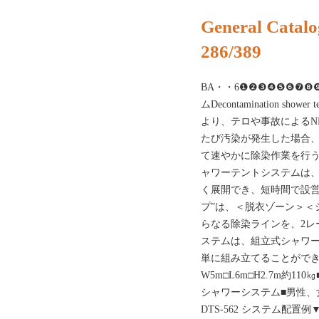
General Catalo
286/389
BA・・6❶❷❸❹❺❻❼
ムDecontamination sh
より、テロや事故によるN
たび汚染が発生した場合
て速やかに除染作業を行
ャワーテントシステムは
く展開でき、短時間で設営
プ”は、＜脱衣ゾーン＞＜
らなる除染ラインを、2レ
ステムは、組立式シャワ
単に組み立てることがで
W5m□L6m□H2.7m約
シャワーシステム■男性、
DTS-562 システム配置例