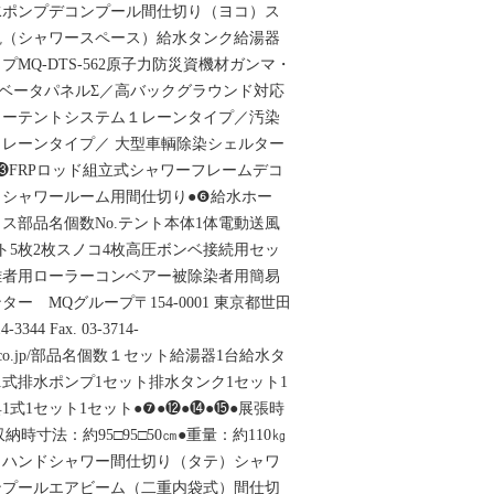
水ポンプデコンプール間仕切り（ヨコ）ス
観（シャワースペース）給水タンク給湯器
MQ-DTS-562原子力防災資機材ガンマ・
ベータパネルΣ／高バックグラウンド対応
ワーテントシステム１レーンタイプ／汚染
レーンタイプ／ 大型車輌除染シェルター
.●⓭FRPロッド組立式シャワーフレームデコ
シャワールーム用間仕切り●❻給水ホー
ス部品名個数No.テント本体1体電動送風
ト5枚2枚スノコ4枚高圧ボンベ接続用セッ
難者用ローラーコンベアー被除染者用簡易
ー MQグループ〒154-0001 東京都世田
-3344 Fax. 03-3714-
okogyo.co.jp/部品名個数１セット給湯器1台給水タ
1式排水ポンプ1セット排水タンク1セット1
式1セット1セット●❼●⓬●⓮●⓯●展張時
●収納時寸法：約95□95□50㎝●重量：約110㎏
）ハンドシャワー間仕切り（タテ）シャワ
ンプールエアビーム（二重内袋式）間仕切