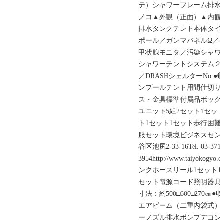
テ）シャワーフレーム排
ノコ▲外観（正面）▲内
排水タンクテント本体タイプ
ポール／ガンマパネルΩ／
甲状腺モニタ／汚染シャ
シャワーテントシステム２
／DRASHシェルターNo
ンプールテント用間仕切り
ス・金具標準付属品ボック
ユニット5組2セット1セッ
ト1セット1セット歩行困
服セット環境ビジネスセンタ
谷区池尻2-33-16Tel. 03-3714
3954http://www.taiy
ンクホースリール1セット
セット電源コード照明器具1
寸法：約500□600□270㎝
エアビーム（二重内袋式
ーノズル排水ポンプデコ