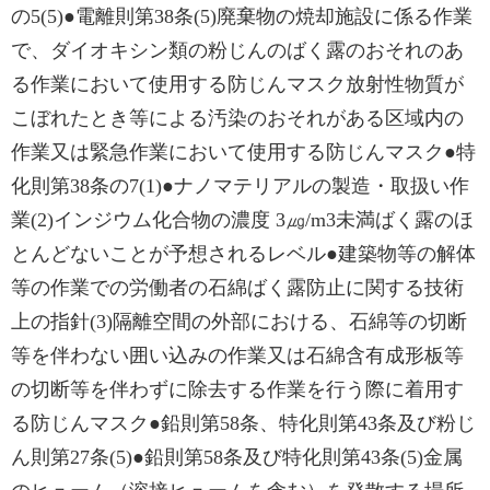
の5(5)●電離則第38条(5)廃棄物の焼却施設に係る作業
で、ダイオキシン類の粉じんのばく露のおそれのあ
る作業において使用する防じんマスク放射性物質が
こぼれたとき等による汚染のおそれがある区域内の
作業又は緊急作業において使用する防じんマスク●特
化則第38条の7(1)●ナノマテリアルの製造・取扱い作
業(2)インジウム化合物の濃度 3㎍/m3未満ばく露のほ
とんどないことが予想されるレベル●建築物等の解体
等の作業での労働者の石綿ばく露防止に関する技術
上の指針(3)隔離空間の外部における、石綿等の切断
等を伴わない囲い込みの作業又は石綿含有成形板等
の切断等を伴わずに除去する作業を行う際に着用す
る防じんマスク●鉛則第58条、特化則第43条及び粉じ
ん則第27条(5)●鉛則第58条及び特化則第43条(5)金属