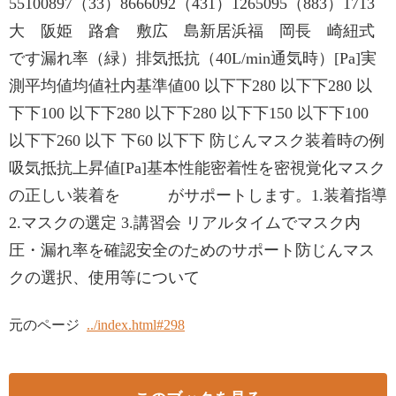
55100897（33）8666092（431）1265095（883）1713
大 阪姫 路倉 敷広 島新居浜福 岡長 崎紐式
です漏れ率（緑）排気抵抗（40L/min通気時）[Pa]実
測平均値均値社内基準値00 以下下280 以下下280 以
下下100 以下下280 以下下280 以下下150 以下下100
以下下260 以下 下60 以下下 防じんマスク装着時の例
吸気抵抗上昇値[Pa]基本性能密着性を密視覚化マスク
の正しい装着を がサポートします。1.装着指導
2.マスクの選定 3.講習会 リアルタイムでマスク内
圧・漏れ率を確認安全のためのサポート防じんマス
クの選択、使用等について
元のページ
../index.html#298