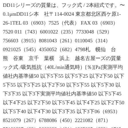
DD11シリーズの質量は、フック式 / 2本紐式です。〜
0.1μmDD11シ本 社〒114-0024 東京都北区西ケ原1-
26-1TEL 03（6903）7525（代表） FAX 03（6903）
7520 011（743）6001022（235）7733048（529）
756603（3915）8081043（261）0110045（314）
0921025（545）4350052（682）4798札 幌仙 台
熊 谷東 京千 葉横 浜上 越名古屋ーズの質量
ック式 /吸気抵抗（40L/min通気時）[％][Pa]実測平均
値社内基準値50 以下5下55 以下5下25 以下2下50 以下
5下55 以下5下25 以下2下50 以下5下55 以下5下30 以
下3下35 以下3下実測平均値社内基準値50 以下5下45
以下4下25 以下2下50 以下5下45 以下4下25 以下2下50
以下5下40 以下4下30 以下3下35 以下3下06（6953）
8521079（267）6788086（450）2221082（871）