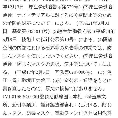
年12月3日 厚生労働省告示第579号）(2)厚生労働省
通達「ナノマテリアルに対するばく露防止等のため
の予防的対応について」による。（平成21年3月31
日 基発第0331013号）(3)厚生労働省公示（平成24年
5月9日 技術上の指針公示第19号）による。(4)隔離
空間の内部における石綿等の除去等の作業では、防
じんマスクを使用しないでください。(5)厚生労働省
通達「防じんマスクの選択、使用等について」によ
る。（平成17年2月7日 基発第0207006号）（1）陽
圧（青）環境圧力陰圧（赤）※公示・通達をもとに
書き直したもので、原文の抜粋ではありません。
JMI-0196ISO 9001登録活動範囲：本社（埼玉事業
所、船引事業所、姫路製造部含む）における、防じ
んマスク、防毒マスク、電動ファン付き呼吸用保護