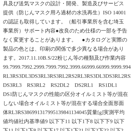
具及び送気マスクの設計・開発、製造及びサービス
提供（防じんマスク用ろ過材の水洗再生）ISO 14001
の認証も取得しています。（船引事業所を含む埼玉
事業所）サポート内容●改良のため仕様の一部を予告
なく変更することがあります。 ●カタログと実際の
製品の色とは、印刷の関係で多少異なる場合があり
ます。2017.11.10B.S/22粉じん等の種類及び作業内容
99.7999.7992.2999.7999.7992.3999.66999.66999
RL3RS3DL3DS3RL3RS3RL2RS2RL3RS3DL3DS3RL2
DS3RL3 RS3RL2 RS2DL2 DS2RL1 RS1DL1
DS1防じんマスクの性能の区分オイルミスト等が混在
しない場合オイルミスト等が混在する場合全面形面
体RL3RS386991317995139841134045質量[g]実測平均
値均値社内基準値9 以下下11 以下1下8 以下下9 以下
下11 以下1下8 以下下17 以下1下21 以下2下22 以下2