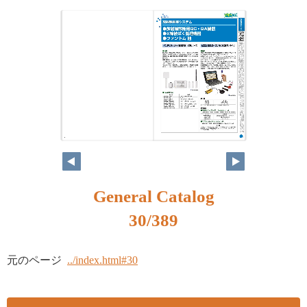
14
15
General Catalog
30/389
元のページ
../index.html#30