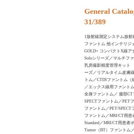
General Catalo
31/389
1放射線測定システム放射
ファントム 他インテリジェ
GOLD+ コンパクトX
Soloシリーズ／マルチフ
乳房撮影精度管理キット MQA
ーズ／リアルタイム皮膚線
トム／CTDIファントム
／エックス線用ファントム
全身ファントム／ 腹部C
SPECTファントム／PETフ
ファントム／PET/SPEC
ファントム／MRI/CT用患者
Standard／MRI/CT用患
Tumor（BT）ファントム／