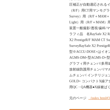
圧補正が自動適応される
（R/F）用CT用マンモグラ
Survey）用（R/F＋MAM＋
Light）用（R/F＋MAM）
装置一般撮影/透視/歯科/
ラフィ品 名RaySafe X2 R/FR
X2 PrestigeR/F MAM CT Su
SurveyRaySafe X2 Pres
型※ACCU-DOSE+は
AGMS-DM+型AGMS-D
グラフィ用チェンバ/多用
放射線防護用チェンバ/マル
ムチェンバ インテリジェン
GOLD+ コンパクトX線
用QC・QA機器●X線被ば
元のページ
../index.html#