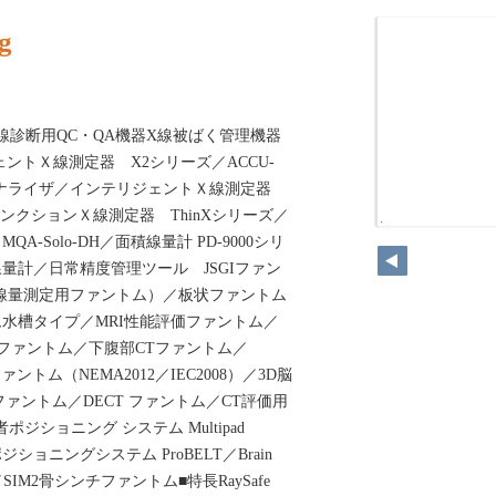
g
線診断用QC・QA機器X線被ばく管理機器
ントＸ線測定器 X2シリーズ／ACCU-
線アナライザ／インテリジェントＸ線測定器
ァンクションＸ線測定器 ThinXシリーズ／
14
-Solo-DH／面積線量計 PD-9000シリ
量計／日常精度管理ツール JSGIファン
（線量測定用ファントム）／板状ファントム
水槽タイプ／MRI性能評価ファントム／
Tファントム／下腹部CTファントム／
ァントム（NEMA2012／IEC2008）／3D脳
Tファントム／DECT ファントム／CT評価用
ポジショニング システム Multipad
者ポジショニングシステム ProBELT／Brain
SIM2骨シンチファントム■特長RaySafe