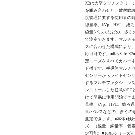
X2は大型タッチスクリー
を組み合わせた、放射線診
度管理に要する使用者の
線量率、kVp、HVL、
線量/パルスなどの、多く
で測定できます。マルチ
ズに合わせた構成により、
応可能です。■RaySafe 
定ニーズをすべてカバーす
ド機です。半導体マルチセ
センサーからライトセンサー
するマルチファクション
ンストールした任意のPC
けで簡易に使用開始でき
量率、kVp、HVL、総
量/パルスなどの、多くの
測定できます。●本体●検出
ズ （線量・線量率・管電
定可能）■10X6シリー