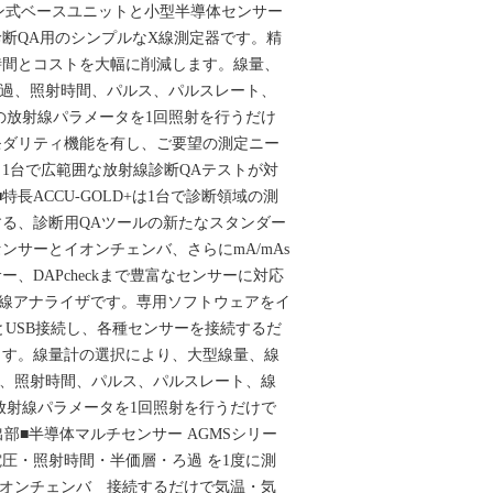
ン式ベースユニットと小型半導体センサー
断QA用のシンプルなX線測定器です。精
時間とコストを大幅に削減します。線量、
総ろ過、照射時間、パルス、パルスレート、
の放射線パラメータを1回照射を行うだけ
モダリティ機能を有し、ご要望の測定ニー
1台で広範囲な放射線診断QAテストが対
X2■特長ACCU-GOLD+は1台で診断領域の測
る、診断用QAツールの新たなスタンダー
ンサーとイオンチェンバ、さらにmA/mAs
、DAPcheckまで豊富なセンサーに対応
X線アナライザです。専用ソフトウェアをイ
とUSB接続し、各種センサーを接続するだ
ます。線量計の選択により、大型線量、線
ろ過、照射時間、パルス、パルスレート、線
放射線パラメータを1回照射を行うだけで
部■半導体マルチセンサー AGMSシリー
圧・照射時間・半価層・ろ過 を1度に測
ズイオンチェンバ 接続するだけで気温・気