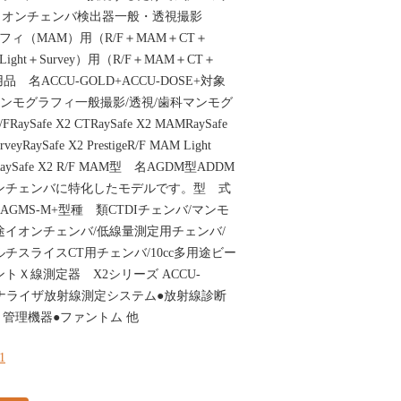
イオンチェンバ検出器一般・透視撮影
フィ（MAM）用（R/F＋MAM＋CT＋
Light＋Survey）用（R/F＋MAM＋CT＋
用品 名ACCU-GOLD+ACCU-DOSE+対象
マンモグラフィ一般撮影/透視/歯科マンモグ
aySafe X2 CTRaySafe X2 MAMRaySafe
rveyRaySafe X2 PrestigeR/F MAM Light
tigeRaySafe X2 R/F MAM型 名AGDM型ADDM
イオンチェンバに特化したモデルです。型 式
+型AGMS-M+型種 類CTDIチェンバ/マンモ
途イオンチェンバ/低線量測定用チェンバ/
チスライスCT用チェンバ/10cc多用途ビー
トＸ線測定器 X2シリーズ ACCU-
アナライザ放射線測定システム●放射線診断
く管理機器●ファントム 他
31