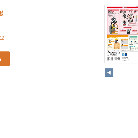
g
312
る
296