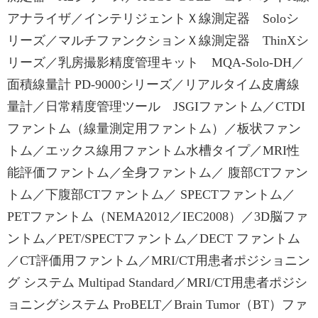
アナライザ／インテリジェントＸ線測定器 Soloシ
リーズ／マルチファンクションＸ線測定器 ThinXシ
リーズ／乳房撮影精度管理キット MQA-Solo-DH／
面積線量計 PD-9000シリーズ／リアルタイム皮膚線
量計／日常精度管理ツール JSGIファントム／CTDI
ファントム（線量測定用ファントム）／板状ファン
トム／エックス線用ファントム水槽タイプ／MRI性
能評価ファントム／全身ファントム／ 腹部CTファン
トム／下腹部CTファントム／ SPECTファントム／
PETファントム（NEMA2012／IEC2008）／3D脳ファ
ントム／PET/SPECTファントム／DECT ファントム
／CT評価用ファントム／MRI/CT用患者ポジショニン
グ システム Multipad Standard／MRI/CT用患者ポジシ
ョニングシステム ProBELT／Brain Tumor（BT）ファ