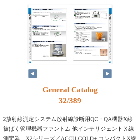
16
17
General Catalog
32/389
2放射線測定システム放射線診断用QC・QA機器X線
被ばく管理機器ファントム 他インテリジェントＸ線
測定器 X2シリーズ／ACCU-GOLD+ コンパクトX線