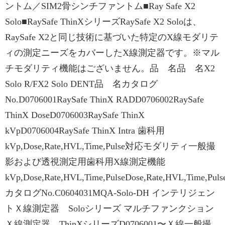
ントム／SIM2骨シンチファントム■Ray Safe X2
Solo■RaySafe ThinXシリーズRaySafe X2 Soloは、
RaySafe X2と同じ技術に基づいた特定のX線モダリテ
ィの測定ニーズをカバーしたX線測定器です。※マル
チモダリティ機能はございません。品 名品 名X2
Solo R/FX2 Solo DENT品 名カタログ
No.D0706001RaySafe ThinX RADD0706002RaySafe
ThinX DoseD0706003RaySafe ThinX
kVpD0706004RaySafe ThinX Intra 歯科用
kVp,Dose,Rate,HVL,Time,Pulse対応モダリティ一般撮
影および透視測定用歯科用X線測定機能
kVp,Dose,Rate,HVL,Time,PulseDose,Rate,HVL,Time,Puls
カタログNo.C0604031MQA-Solo-DH インテリジェン
トＸ線測定器 Soloシリーズ マルチファンクション
Ｘ線測定器 ThinXシリーズD0706001〜Ｘ線一般撮