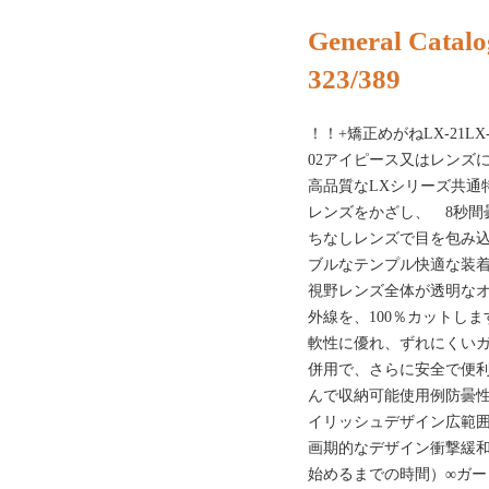
General Catalo
323/389
！！+矯正めがねLX-21LX-22
02アイピース又はレンズ
高品質なLXシリーズ共通特
レンズをかざし、 8秒間
ちなしレンズで目を包み
ブルなテンプル快適な装
視野レンズ全体が透明なオー
外線を、100％カットし
軟性に優れ、ずれにくいガー
併用で、さらに安全で便利
んで収納可能使用例防曇
イリッシュデザイン広範
画期的なデザイン衝撃緩和
始めるまでの時間）∞ガードフレーム