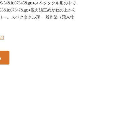
4&lt;07345&gt;●スペクタクル形の中で
&lt;07347&gt;●視力矯正めがねの上から
リー。スペクタクル形 一般作業（飛来物
323
る