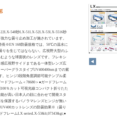
g
LX-548秒LX-51LX-52LX-53LX-5516秒
に強力な曇り止め加工が施されています。
長※EN 168防曇規格では、50℃の温水に
曇りを生じてはならない。広視野大型のふ
306
込むような球面状のレンズです。フレキシ
着感広視野サイドまである一体型レンズ広
バーグラスタイプUV400400nmまでの紫
ます。ヒンジ3段階角度調節可能テンプル柔
ドフレーム＜78680＞●ガードフレーム
100％カット可視光線コンパクト折りたた
性能が高い日本人の顔に合わせて開発スタ
囲を保護するパノラマレンズヒンジが無い
UV400カットレンズの防曇効果※（曇り
LX seriesLX-53&lt;07343&gt;●