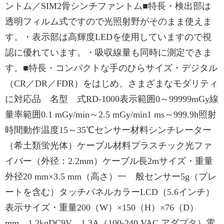
ントム／SIM2骨シンチファントム■特長・検出部は
透明フィルム式ですので光照射野がそのまま使えま
す。・表示部は高輝度LEDを使用していますので視
認に優れています。・吸収線量も同時に測定できま
す。■特長・コンパクトな手のひらサイズ・デジタル
（CR／DR／FDR）をはじめ、さまざまなモダリティ
に対応品 名型 式RD-1000表示範囲0～99999mGy線
量率範囲0.1 mGy/min～2.5 mGy/min1 ms～999.9h照射
時間動作温度15～35℃センサー材料シンチレーター
（希土類蛍光体）ケーブル材料プラスチック光ファ
イバー（外径：2.2mm）ケーブル長2mサイズ・重量
外径20 mm×3.5 mm（高さ）一 般センサー5g（プレ
ートを含む）タッチパネルカラーLCD（5.6インチ）
表示サイズ・重量200（W）×150（H）×76（D）
mm、1.2kgDC9V、1.3A（100-240 VAC アダプタ）電