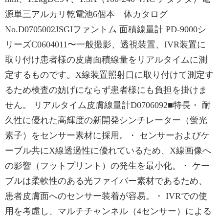
源単三アルカリ乾電池6個本 体カタログ
No.D0705002JSGIファントム 面積線量計 PD-9000シ
リーズC0604011〜一般撮影、透視装置、IVR装置に
取り付け患者様の皮膚面積線量をリアルタイムに測
定するものです。X線装置照射口に取り付けて測定す
るため検査の妨げにならず患者様にも負担を掛けま
せん。 リアルタイム皮膚線量計D0706092■特長・ 耐
久性に優れた高輝度の新開発シンチレーター（蛍光
素子）をセンサー素材に採用。・ センサーおよびケ
ーブル共にX線透過性に優れているため、X線画像へ
の影響（フットプリント）の発生を最小化。・ ケー
ブルは柔軟性のある光ファイバー素材であるため、
患者皮膚面へのセンサー装着が容易。・ IVRでの使
用を考慮し、マルチチャンネル（4センサー）による