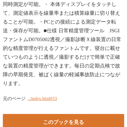
同時測定が可能。・ 本体ディスプレイをタッチし
て、測定値表示を線量率または積算線量に切り替え
ることが可能。・PCとの接続による測定データ転
送・保存が可能。■仕様 日常精度管理ツール JSGI
ファントムD0705002透視／撮影診断Ｘ線装置の日常
的な精度管理が行えるファントムです。寝台に載せ
ていつものように透視／撮影するだけで簡単で正確
な装置の精度管理ができます。毎日の定期点検で故
障の早期発見、被ばく線量の軽減事故防止につなが
ります。
元のページ
../index.html#33
このブックを見る