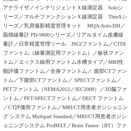
アナライザ／インテリジェントＸ線測定器 Soloシ
リーズ／マルチファンクションＸ線測定器 ThinXシ
リーズ／乳房撮影精度管理キット MQA-Solo-DH／
面積線量計 PD-9000シリーズ／リアルタイム皮膚線
量計／日常精度管理ツール JSGIファントム／CTDI
ファントム（線量測定用ファントム）／板状ファン
トム／エックス線用ファントム水槽タイプ／MRI性
能評価ファントム／全身ファントム／ 腹部CTファン
トム／下腹部CTファントム／ SPECTファントム／
PETファントム（NEMA2012／IEC2008）／3D脳ファ
ントム／PET/SPECTファントム／DECT ファントム
／CT評価用ファントム／MRI/CT用患者ポジショニン
グ システム Multipad Standard／MRI/CT用患者ポジシ
ョニングシステム ProBELT／Brain Tumor（BT）ファ