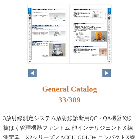
16
17
General Catalog
33/389
3放射線測定システム放射線診断用QC・QA機器X線
被ばく管理機器ファントム 他インテリジェントＸ線
測定器 X2シリーズ／ACCU-GOLD+ コンパクトX線