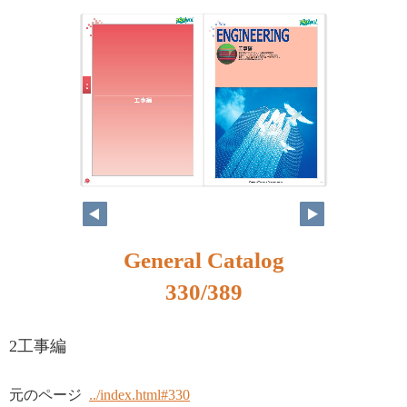
314
315
General Catalog
330/389
2工事編
元のページ
../index.html#330