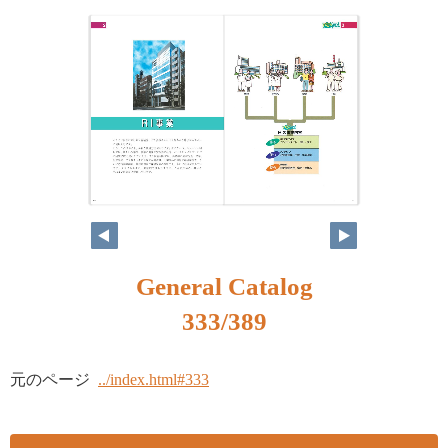
316
317
General Catalog
333/389
元のページ
../index.html#333