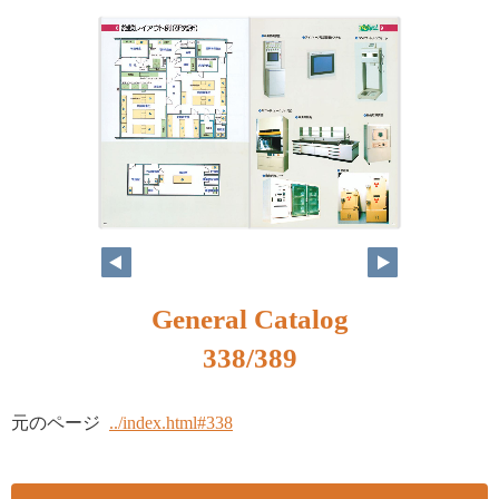
322
323
General Catalog
338/389
元のページ
../index.html#338