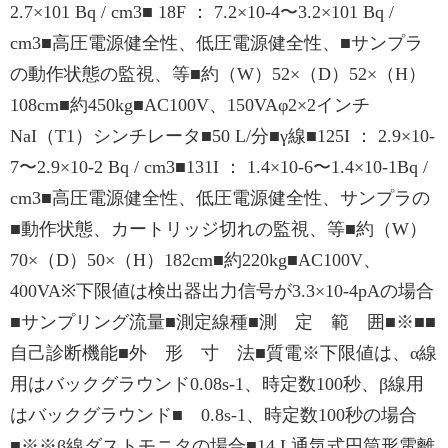
2.7×101 Bq / cm3■ 18F ： 7.2×10-4〜3.2×101 Bq /
cm3■高圧電源健全性、低圧電源健全性、■サンプラ
の動作状態の監視、等■約（W）52×（D）52×（H）
108cm■約450kg■AC100V、150VAφ2×2インチ
NaI（T1）シンチレータ■50 L/分■γ線■125I ： 2.9×10-
7〜2.9×10-2 Bq / cm3■131I ： 1.4×10-6〜1.4×10-1Bq /
cm3■高圧電源健全性、低圧電源健全性、サンプラの
■動作状態、カートリッジ切れの監視、等■約（W）
70×（D）50×（H）182cm■約220kg■AC100V、
400VA※下限値は検出器出力信号が3.3×10-4pAの場合
■サンプリング流量■測定線種■測 定 範 囲■※■■
自己診断機能■外 形 寸 法■質電※下限値は、α線
用はバックグラウンド0.08s-1、時定数100秒、β線用
はバックグラウンド■ 0.8s-1、時定数100秒の場合
■※※β線ダストモニタの場合■14 L通気式円筒形電離