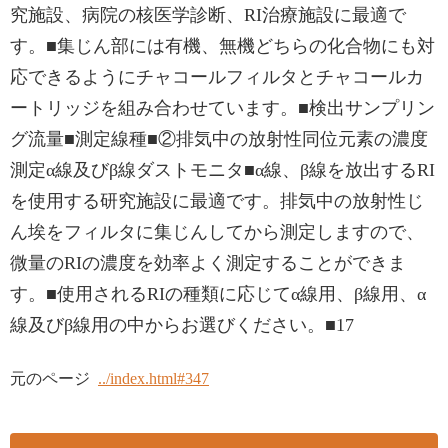
究施設、病院の核医学診断、RI治療施設に最適で
す。■集じん部には有機、無機どちらの化合物にも対
応できるようにチャコールフィルタとチャコールカ
ートリッジを組み合わせています。■検出サンプリン
グ流量■測定線種■②排気中の放射性同位元素の濃度
測定α線及びβ線ダストモニタ■α線、β線を放出するRI
を使用する研究施設に最適です。排気中の放射性じ
ん埃をフィルタに集じんしてから測定しますので、
微量のRIの濃度を効率よく測定することができま
す。■使用されるRIの種類に応じてα線用、β線用、α
線及びβ線用の中からお選びください。■17
元のページ
../index.html#347