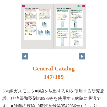
330
331
General Catalog
347/389
β(γ)線ガスモニタ■β線を放出するRIを使用する研究施
設、疼痛緩和薬剤の89Sr等を使用する病院に最適で
す。■独自の技術（特許番号第3542936号）により、