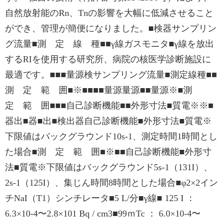
自然放射能のRn、Tnの影響を大幅に低減させること
ができ、管理が簡便になりました。■検器サンプリン
グ流量■測 定 線 種■■γ線ガスモニタ■γ線を放出
するRIを使用する研究所、病院の核医学診断施設に
最適です。■■■量源検サンプリング流量■測定線種■■
測 定 範 囲■※■■■■量源量源■■量源※■測
定 範 囲■■■自己診断機能■■外形寸法■質電※※■
器出■器■出■検出器自己診断機能■外形寸法■質電※
下限値はバックグラウンド10s-1、測定時間1時間とし
た場合■測 定 範 囲■※■■自己診断機能■外形寸
法■質電※下限値はバックグラウンド5s-1（131I）、
2s-1（125I）、集じん時間8時間とした場合■φ2×2イン
チNaI（T1）シンチレータ■5 L/分■γ線■ 125 I ：
6.3×10-4〜2.8×101 Bq / cm3■99ｍTc ： 6.0×10-4〜