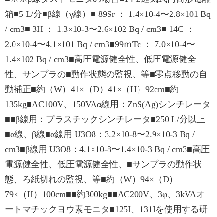
箱■5 L/分■β線（γ線）■ 89Sr ： 1.4×10-4〜2.8×101 Bq
/ cm3■ 3H ： 1.3×10-3〜2.6×102 Bq / cm3■ 14C ：
2.0×10-4〜4.1×101 Bq / cm3■99ｍTc ： 7.0×10-4〜
1.4×102 Bq / cm3■高圧電源健全性、低圧電源健全
性、サンプラの■動作状態の監視、等■零点移動の自
動補正■約（W）41×（D）41×（H）92cm■約
135kg■AC100V、150VAα線用：ZnS(Ag)シンチレータ
■■β線用：プラスチックシンチレータ■250 L/分以上
■α線、β線■α線用 U3O8：3.2×10-8〜2.9×10-3 Bq /
cm3■β線用 U3O8：4.1×10-8〜1.4×10-3 Bq / cm3■高圧
電源健全性、低圧電源健全性、■サンプラの動作状
態、ろ紙切れの監視、等■約（W）94×（D）
79×（H）100cm■■約300kg■■AC200V、3φ、3kVAオ
ートマチックヨウ素モニタ■125I、131Iを使用する研