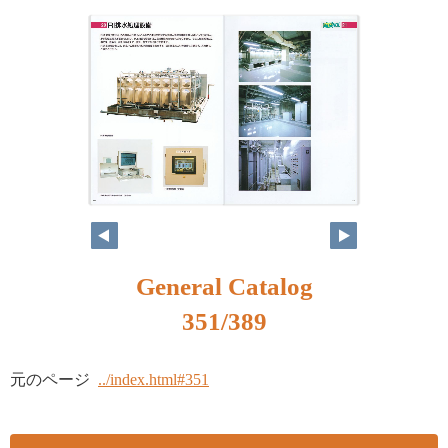
334
335
General Catalog
351/389
元のページ
../index.html#351